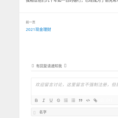
文
前一页
章
上
2021现金理财
导
一
航
篇：
有回复请通知我
{}
[+]