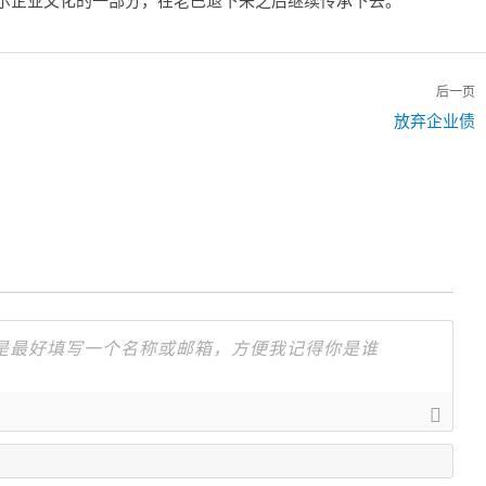
后一页
下
放弃企业债
一
篇：
名
字