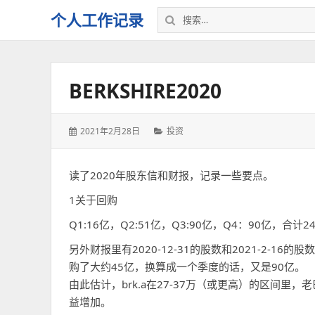
搜
个人工作记录
索：
BERKSHIRE2020
发
分
2021年2月28日
投资
表
类：
于：
读了2020年股东信和财报，记录一些要点。
1关于回购
Q1:16亿，Q2:51亿，Q3:90亿，Q4：90亿，合计2
另外财报里有2020-12-31的股数和2021-2-1
购了大约45亿，换算成一个季度的话，又是90亿。
由此估计，brk.a在27-37万（或更高）的区间里
益增加。