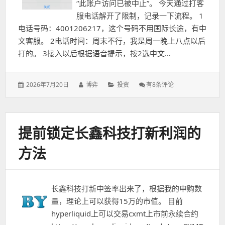
“此账户访问已被中止”。 今天通过打客
服电话解开了限制，记录一下流程。 1
电话号码：4001206217，这个号码不用国际长途，有中
文客服。 2电话时间：周末不行，我是周一晚上八点以后
打的。 3接入以后根据语音提示，按2选中文…
发
作
分
嘉
2026年7月20日
博弈
投资
有8条评论
表
者：
类：
信
于：
理
财
限
提前锁定长鑫科技打新利润的
制
登
方法
录
长鑫科技打新中签率出来了，根据我的申购数
量，理论上可以获得15万的市值。 目前
hyperliquid上可以交易cxmt上市前永续合约