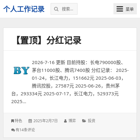
搜
个人工作记录
菜单
索：
【置顶】分红记录
2026-7-16 更新 目前持股：长电790000股、
茅台11000股、腾讯7400股 分红记录： 2025-
01-24，长江电力，151662元 2025-06-03，
腾讯控股，27587元 2025-06-26，贵州茅
台，293334元 2025-07-17，长江电力，529373元
2025…
发
作
分
特色
2025年2月7日
博弈
投资
表
者：
类：
【置
有14条评论
于：
顶】