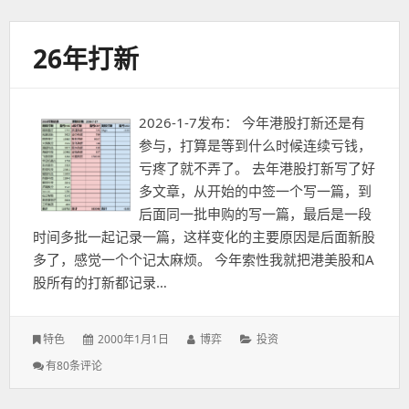
分
红
记
26年打新
录
2026-1-7发布： 今年港股打新还是有
参与，打算是等到什么时候连续亏钱，
亏疼了就不弄了。 去年港股打新写了好
多文章，从开始的中签一个写一篇，到
后面同一批申购的写一篇，最后是一段
时间多批一起记录一篇，这样变化的主要原因是后面新股
多了，感觉一个个记太麻烦。 今年索性我就把港美股和A
股所有的打新都记录…
发
作
分
特色
2000年1月1日
博弈
投资
表
者：
类：
26
有80条评论
于：
年
打