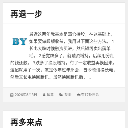
新
再退一步
最近这两年我基本是满仓持股，在这基础上，
如果要做超额收益，我用过下面这些方法。 1
长电大跌时候融资买进，然后短线卖出薅羊
毛。 2感觉跌多了，就融资增持，后续用分红
的钱还款。 3跌多了换股增持，有了一定收益再换回来。
这招就用了一次，就是今年过年那会，曾今腾讯换长电，
然后又长电换回腾讯。虽然换回腾讯后，…
发
作
分
再
2026年8月3日
博弈
投资
有17条评论
表
者：
类：
退
于：
一
步
再多来点