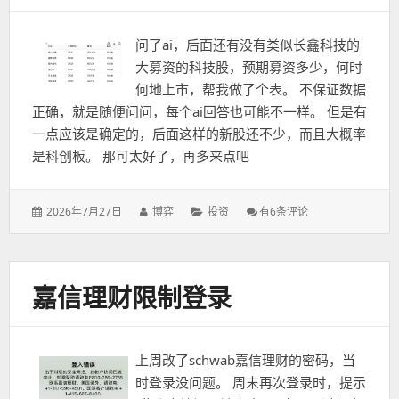
问了ai，后面还有没有类似长鑫科技的
大募资的科技股，预期募资多少，何时
何地上市，帮我做了个表。 不保证数据
正确，就是随便问问，每个ai回答也可能不一样。 但是有
一点应该是确定的，后面这样的新股还不少，而且大概率
是科创板。 那可太好了，再多来点吧
发
作
分
再
2026年7月27日
博弈
投资
有6条评论
表
者：
类：
多
于：
来
点
嘉信理财限制登录
上周改了schwab嘉信理财的密码，当
时登录没问题。 周末再次登录时，提示