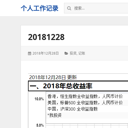
搜
个人工作记录
索：
20181228
发
分
2018年12月28日
投资
,
记账
表
类：
于：