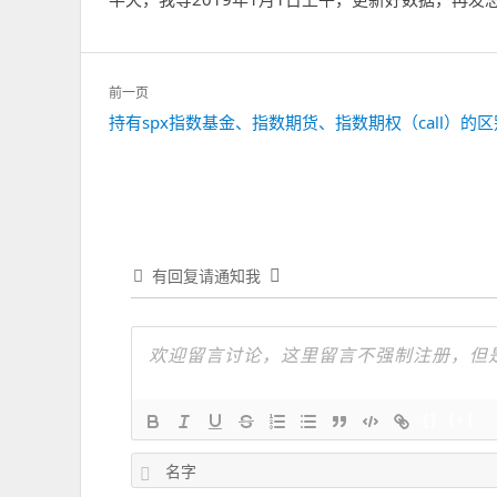
文
前一页
章
上
持有spx指数基金、指数期货、指数期权（call）的区
导
一
航
篇：
有回复请通知我
{}
[+]