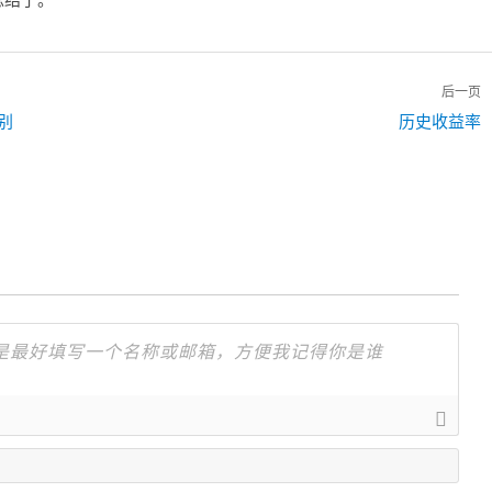
后一页
别
下
历史收益率
一
篇：
名
字