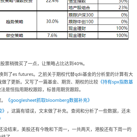
股票稍微买了一点，让策略占比达到40%。
又换到了es futures。之前关于期权代替qdii基金的分析里的计算有大
我做了更新。又写了一篇基金、期货、期权的比较
《持有spx指数基
做法是恒指用期权跟踪，标普用期货跟踪。
取。
《googlesheet抓取bloomberg数据补充》
较》
，这篇有错误，文末做了补充。查阅和分析了一些数据，还未
》
8还没结束，美股还有今晚和下周一，一共两天，港股还有下周一的
总结了。