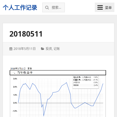
搜
个人工作记录
菜单
索：
20180511
发
分
2018年5月11日
投资
,
记账
表
类：
于：