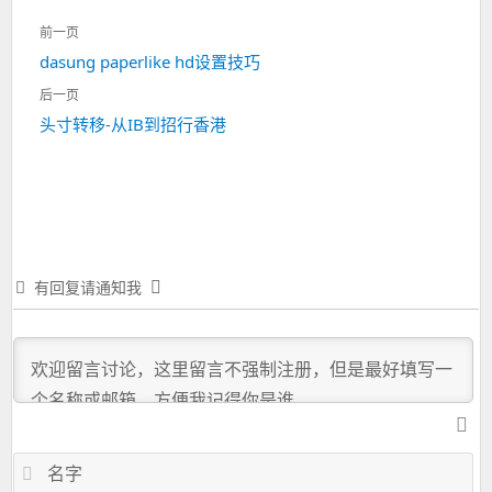
文
前一页
章
上
dasung paperlike hd设置技巧
导
一
航
后一页
篇：
下
头寸转移-从IB到招行香港
一
篇：
有回复请通知我
名
字