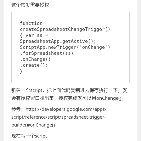
这个触发需要授权
function 
createSpreadsheetChangeTrigger() 

{ var ss = 
SpreadsheetApp.getActive(); 

ScriptApp.newTrigger('onChange') 

.forSpreadsheet(ss)

.onChange()

.create();

}
新建一个script，把上面代码复制进去保存执行一下，就
会有授权窗口弹出来，授权完成就可以用onChange()。
参考：https://developers.google.com/apps-
script/reference/script/spreadsheet-trigger-
builder#onChange()
现在写一个script