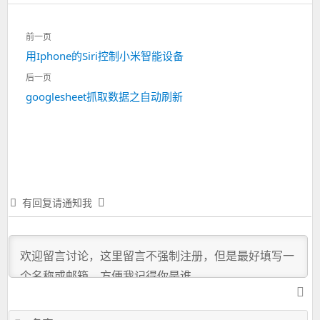
文
前一页
章
上
用Iphone的Siri控制小米智能设备
导
一
航
后一页
篇：
下
googlesheet抓取数据之自动刷新
一
篇：
有回复请通知我
名