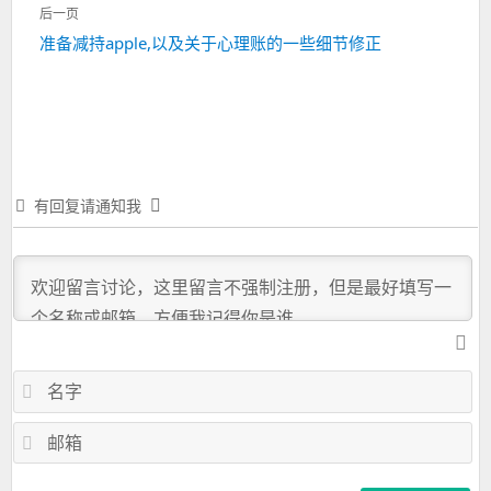
一
航
后一页
篇：
下
准备减持apple,以及关于心理账的一些细节修正
一
篇：
有回复请通知我
名
字
邮
箱