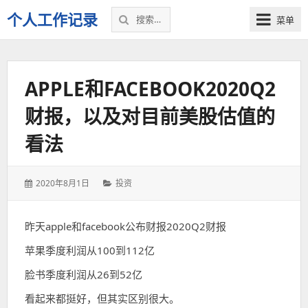
搜
个人工作记录
菜单
索：
APPLE和FACEBOOK2020Q2
财报，以及对目前美股估值的
看法
发
分
2020年8月1日
投资
表
类：
于：
昨天apple和facebook公布财报2020Q2财报
苹果季度利润从100到112亿
脸书季度利润从26到52亿
看起来都挺好，但其实区别很大。