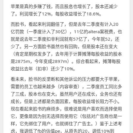
苹果是真的多赚了钱，而且股息也增长了，股本还减少
了。利润增长了12%，每股收益增长了18.6%。
而脸书，看起来利润翻倍了，但是去年二季度有计入20
亿罚款（一季度计入了30亿），11亿的altera案税费，也
就是说去年二季度扣非利润就有57亿了，今年就52，还
少了。另一方面脸书虽然也有回购，但是股本还在变大
（肯定是期权发多了，去年用于计算摊薄每股收益的股本
是2875m，今年变成2897m）。综合看起来，摊薄每股
收益比去年（扣非）还少了10%。
看未来，脸书的反垄断和其他诉讼的压力都要大于苹果，
需要的员工也越来越多（内容审查），二季度员工同比多
了三成，股本也在变大。虽然用户还在成长，业务也还有
成长，但是上述都是负面因素，每股收益增长阻力不小。
现在看起来脸书的麻烦多，很难说是用户喜欢而选择使用
它，更像是因为别无选择而使用它（包括对广告商也是一
样，它先绑住了用户，也就绑住了广告主。）鉴于上述考
虑，我调低了fb的估值pe，从原先的20，调低10%到