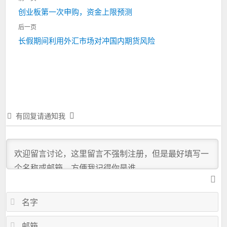
章
上
创业板第一次申购，资金上限预测
导
一
航
后一页
篇：
下
长假期间利用外汇市场对冲国内期货风险
一
篇：
有回复请通知我
名
字
邮