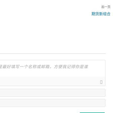
后一页
下
期货新组合
一
篇：
名
字
邮
箱