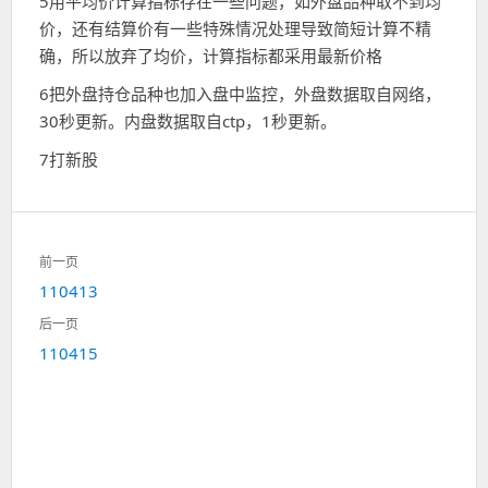
5用平均价计算指标存在一些问题，如外盘品种取不到均
价，还有结算价有一些特殊情况处理导致简短计算不精
确，所以放弃了均价，计算指标都采用最新价格
6把外盘持仓品种也加入盘中监控，外盘数据取自网络，
30秒更新。内盘数据取自ctp，1秒更新。
7打新股
文
前一页
章
上
110413
导
一
航
后一页
篇：
下
110415
一
篇：