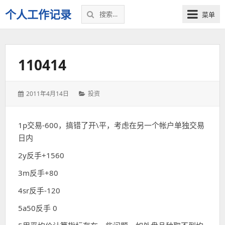
搜
个人工作记录
菜单
索：
110414
发
分
2011年4月14日
投资
表
类：
于：
1p交易-600，搞错了开\平，考虑在另一个帐户单独交易
日内
2y反手+1560
3m反手+80
4sr反手-120
5a50反手 0