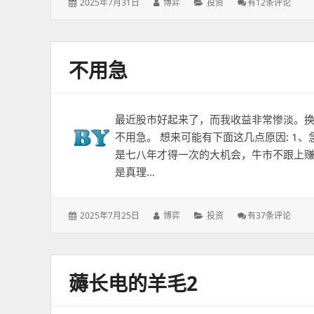
发
作
分
长
2025年7月31日
博弈
投资
有12条评论
表
者：
类：
电
于：
266
亿
捐
不用急
款？
最近股市好起来了，而我收益非常惨淡。
不用急。 想来可能有下面这几点原因: 1
是七八年才得一次的大机会，牛市不跟上
是真理…
发
作
分
不
2025年7月25日
博弈
投资
有37条评论
表
者：
类：
用
于：
急
薅长电的羊毛2