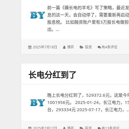
前一篇《薅长电的羊毛》写了策略，最近发
息的这一天，会自动停了，需要重新再启动
股息税。 比如融资账户里有3万股长电做
出。…
发
作
分
薅
2025年7月18日
博弈
投资
有4条评论
表
者：
类：
长
于：
电
的
羊
长电分红到了
毛
2
晚上长电分红到了，529372.6元，这是
1001956元。 2025-01-24，长江电力，15
台，293334元 2025-07-17，长江电力，
发
作
分
长
2025年7月17日
博弈
投资
有13条评论