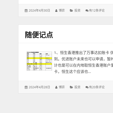
发
作
分
香
2024年4月30日
博弈
投资
有12条评论
表
者：
类：
港
于：
比
特
币
随便记点
Etf
1、恒生香港推出了万事达扣账卡 
到。优进账户未来也可以申请，暂时不
计也是可以在内地取恒生香港账户里
卡，恒生这个应该也…
发
作
分
随
2024年4月28日
博弈
投资
有20条评论
表
者：
类：
便
于：
记
点