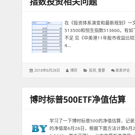
指数投资相关问题
股
市
收
益
在《投资体系演变和最新规划》一文
比
较
513500和恒生指数513660。
不足 见《中美港11年股市收益比较》
4…
发
作
分
: 指
2018年6月28日
博弈
投资
,
重要
发表评论
表
者：
类：
数
于：
投
资
相
博时标普500ETF净值估算
关
问
题
学习了一下博时标普500的净值估算，记录
的净值是6月26日，根据下面方法计算6月2