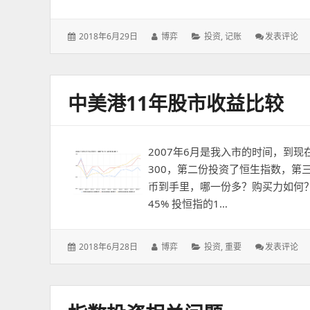
发
作
分
: 
2018年6月29日
博弈
投资
,
记账
发表评论
表
者：
类：
于：
中美港11年股市收益比较
2007年6月是我入市的时间，到
300，第二份投资了恒生指数，第
币到手里，哪一份多？购买力如何？ 
45% 投恒指的1…
发
作
分
: 中
2018年6月28日
博弈
投资
,
重要
发表评论
表
者：
类：
美
于：
港
11
年