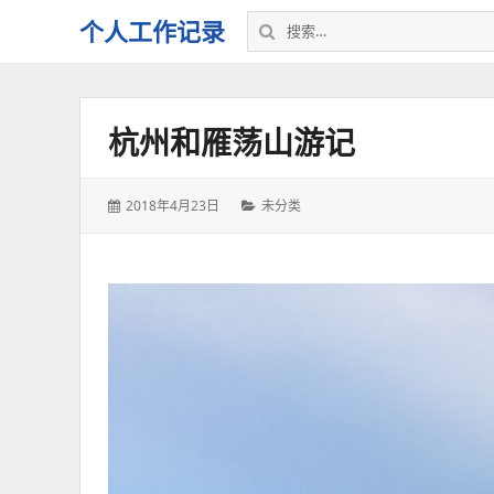
搜
个人工作记录
索：
杭州和雁荡山游记
发
分
2018年4月23日
未分类
表
类：
于：