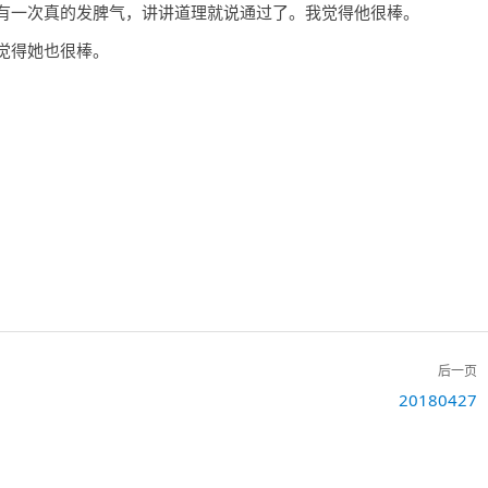
有一次真的发脾气，讲讲道理就说通过了。我觉得他很棒。
觉得她也很棒。
后一页
下
20180427
一
篇：