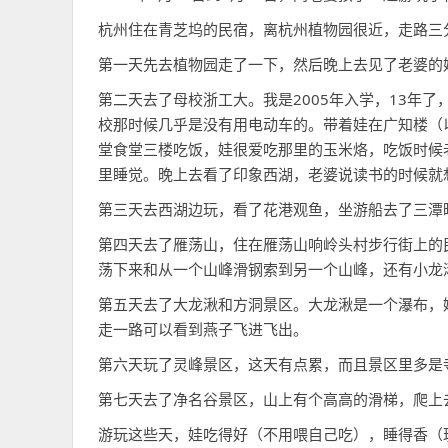
杭州住在青芝坞的民宿，离杭州植物园很近，走路三
第一天先去植物园走了一下，然后晚上去见了老婆的
第二天去了母校浙工大。我是2005年入学，13年
校那时候几乎是没有用电动车的。带着娃在广知楼（
堂食堂三楼吃饭，娃很爱吃那里的玉米烙，吃饭时候
里睡觉。晚上去看了印象西湖，老婆说读书的时候就
第三天去西湖边玩，看了花港观鱼，坐游船去了三潭
第四天去了雁荡山，住在雁荡山响岭头村步行街上的
荡下来和从一个山峰滑钢索到另一个山峰，还有小龙
第五天去了大龙湫和方洞景区。大龙湫是一个瀑布，
走一路可以看到燕子飞进飞出。
第六天玩了灵峰景区，这天有点累，而且景区里多是
第七天去了净名谷景区，山上有个高高的滑梯，爬上
游玩这些天，娃吃得好（不用喂自己吃），睡得香（