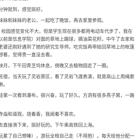
分钟就到，感觉挺好。
妹妹和妹妹的老公，一起吃了晚饭，再去家里参观。
了，校园感觉变化不大，但是学生现在很多都用电动车代步了，我在
以前是信息学院）对面的草地上踢球，摘油菜花籽。中午了去家和
老婆还刚好遇到了她的研究生导师。吃完饭再带娃回草地上的帐篷
想看，觉得贵一直没去看。
映月，下午回青芝坞休息，傍晚又去植物园走了一圈。
民宿，当天玩了灵岩景区，看了灵岩飞渡表演，就是高山上用绳索
湫。
娃第一次看到瀑布，很兴奋，玩了好久。方洞有很多燕子窝，一路
寺庙和道观，烧着香，我闻着不喜欢。
去直接滑下来，挺好玩的。下午乘高铁回上海。
玩累了自己想睡），游玩全程自己走（不用抱）。每天给他分配一