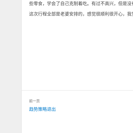
些零食，学会了自己克制着吃。有过不高兴，但是没
这次行程全部是老婆安排的，感觉很顺利很开心，我
文
前一页
章
上
趋势策略退出
导
一
航
篇：