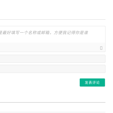
名
字
邮
箱