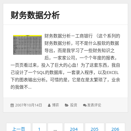
危
机
财务数据分析
前
后
一
些
财务数据分析－工商银行 （这个系列的
公
司
财务数据分析，可不是什么股软的数据
的
导出，而是我学习了一些财务知识之
业
后，一家家公司，一个个年度的报表，
绩
一页页看过来，投入了巨大的心血！为了这套东西，我自
和
估
己设计了一个SQL的数据库，一套录入程序，以及EXCEL
值
下的图表输出分析。可惜的是，它是在是太繁琐了，业余
水
的我做不…
平
发
作
分
: 财
2007年10月14日
博弈
投资
发表评论
表
者：
类：
务
于：
数
据
分
分
页
页
页
页
页
上一页
1
…
204
205
206