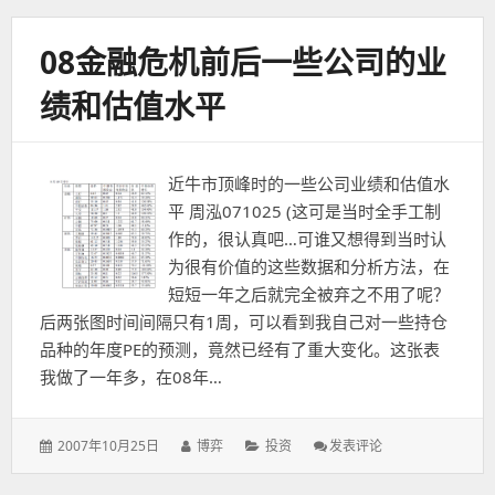
金
的
08金融危机前后一些公司的业
历
史
绩和估值水平
评
论
近牛市顶峰时的一些公司业绩和估值水
平 周泓071025 (这可是当时全手工制
作的，很认真吧…可谁又想得到当时认
为很有价值的这些数据和分析方法，在
短短一年之后就完全被弃之不用了呢？
后两张图时间间隔只有1周，可以看到我自己对一些持仓
品种的年度PE的预测，竟然已经有了重大变化。这张表
我做了一年多，在08年…
发
作
分
: 08
2007年10月25日
博弈
投资
发表评论
表
者：
类：
金
于：
融