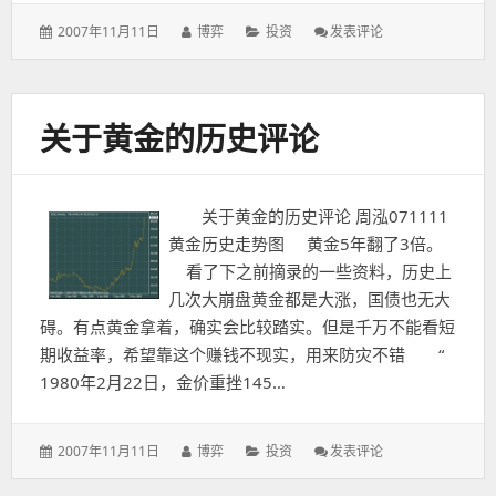
发
作
分
: 看
2007年11月11日
博弈
投资
发表评论
表
者：
类：
图
于：
说
话：
人
关于黄金的历史评论
民
币
升
值
关于黄金的历史评论 周泓071111
给
我
黄金历史走势图 黄金5年翻了3倍。
的
看了下之前摘录的一些资料，历史上
信
几次大崩盘黄金都是大涨，国债也无大
心
碍。有点黄金拿着，确实会比较踏实。但是千万不能看短
期收益率，希望靠这个赚钱不现实，用来防灾不错 “
1980年2月22日，金价重挫145…
发
作
分
: 关
2007年11月11日
博弈
投资
发表评论
表
者：
类：
于
于：
黄