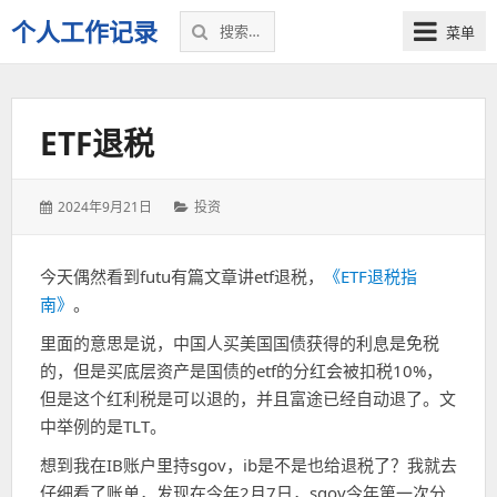
搜
个人工作记录
菜单
索：
ETF退税
发
分
2024年9月21日
投资
表
类：
于：
今天偶然看到futu有篇文章讲etf退税，
《ETF退税指
南》
。
里面的意思是说，中国人买美国国债获得的利息是免税
的，但是买底层资产是国债的etf的分红会被扣税10%，
但是这个红利税是可以退的，并且富途已经自动退了。文
中举例的是TLT。
想到我在IB账户里持sgov，ib是不是也给退税了？我就去
仔细看了账单，发现在今年2月7日，sgov今年第一次分