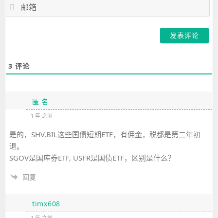
邮
箱
3
评论
匿 名
1 年 之前
是的，SHV,BIL这些国债短期ETF，有佣金，税都是第二年初
退。
SGOV是国库券ETF, USFR是国债ETF，区别是什么？
回复
timx608
1 年 之前