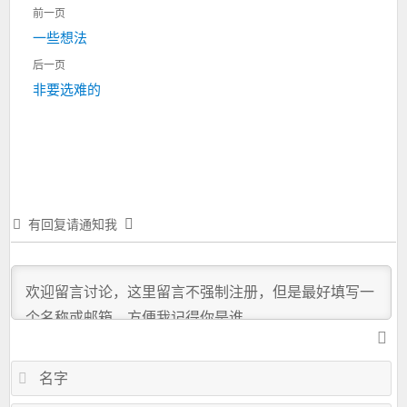
文
前一页
章
上
一些想法
导
一
航
后一页
篇：
下
非要选难的
一
篇：
有回复请通知我
名
字