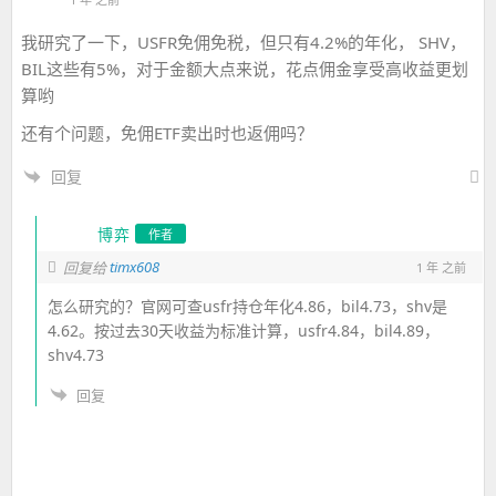
我研究了一下，USFR免佣免税，但只有4.2%的年化， SHV，
BIL这些有5%，对于金额大点来说，花点佣金享受高收益更划
算哟
还有个问题，免佣ETF卖出时也返佣吗？
回复
博弈
作者
timx608
回复给
1 年 之前
怎么研究的？官网可查usfr持仓年化4.86，bil4.73，shv是
4.62。按过去30天收益为标准计算，usfr4.84，bil4.89，
shv4.73
回复