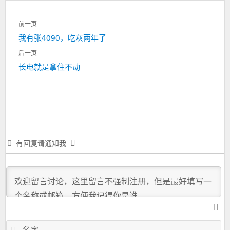
文
前一页
章
上
我有张4090，吃灰两年了
导
一
航
后一页
篇：
下
长电就是拿住不动
一
篇：
有回复请通知我
名