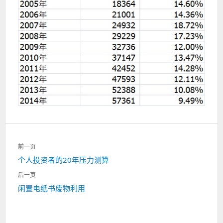
文
前一页
章
上
个人投资者的20年压力测算
导
一
航
后一页
篇：
下
闲置电纸书废物利用
一
篇：