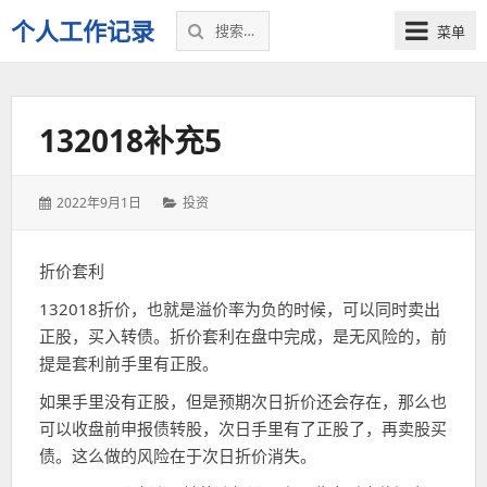
搜
个人工作记录
菜单
索：
132018补充5
发
分
2022年9月1日
投资
表
类：
于：
折价套利
132018折价，也就是溢价率为负的时候，可以同时卖出
正股，买入转债。折价套利在盘中完成，是无风险的，前
提是套利前手里有正股。
如果手里没有正股，但是预期次日折价还会存在，那么也
可以收盘前申报债转股，次日手里有了正股了，再卖股买
债。这么做的风险在于次日折价消失。