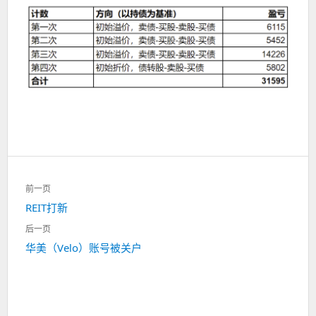
文
前一页
章
上
REIT打新
导
一
航
后一页
篇：
下
华美（Velo）账号被关户
一
篇：