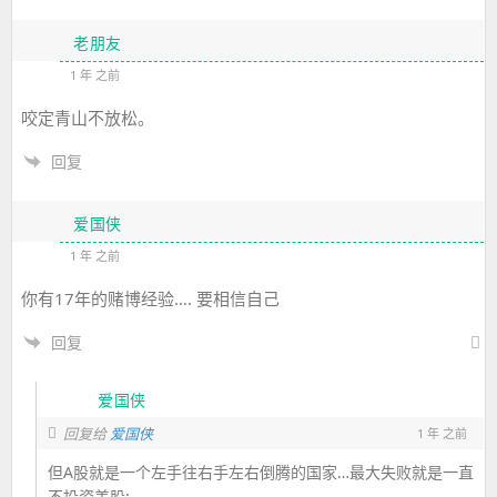
老朋友
1 年 之前
咬定青山不放松。
回复
爱国侠
1 年 之前
你有17年的赌博经验…. 要相信自己
回复
爱国侠
回复给
爱国侠
1 年 之前
但A股就是一个左手往右手左右倒腾的国家…最大失败就是一直
不投资美股;