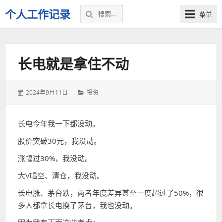
搜
个人工作记录
菜单
索：
长电就是拿住不动
发
分
2024年9月11日
投资
表
类：
于：
长电今年我一下都没动。
股价突破30元，我没动。
涨幅过30%，我没动。
大V唱空、清仓，我没动。
长电涨、茅台跌，两者年度差异甚至一度超过了50%，很
多人都拿长电换了茅台，我也没动。