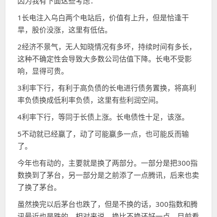
因为我有下面这些考虑：
1长电注入乌白两个电站后，价值有上升，但是恰逢干
旱，股价没涨，这里有低估。
2经济不景气，无人知晓情况有多坏，持续时间有多长，
这种不确定性会导致大多数公司估值下降。长电不受影
响，显得可贵。
3利率下行，有利于高负债的长电进行债务置换，将高利
率负债换成低利率负债，这里有些利润空间。
4利率下行，等同于长债上涨。长电债性十足，该涨。
5不动就已经赢了，动了可能赢多一点，也可能反而输
了。
今年也有动的，主要就是换了两部分。一部分是把300指
数换到了茅台，另一部分是之前添了一点腾讯，后来也卖
了换了茅台。
虽然换完以后茅台也跌了，但是不换的话，300指数和腾
讯最近也是跌的，相对来说，换比不换还好一点，目前看