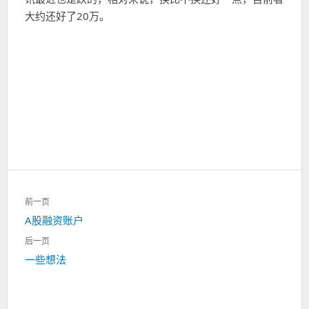
大约还好了20万。
文
前一页
章
上
A股融资账户
导
一
航
后一页
篇：
下
一些想法
一
篇：