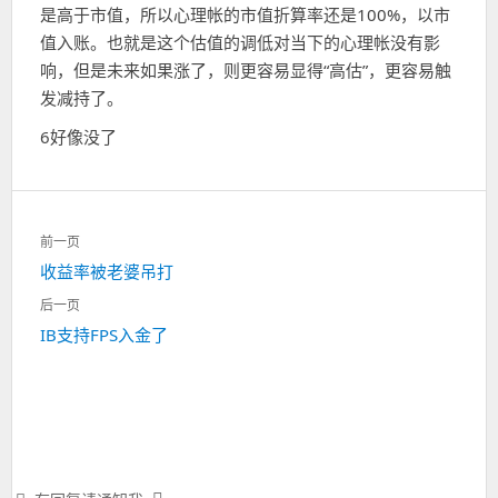
是高于市值，所以心理帐的市值折算率还是100%，以市
值入账。也就是这个估值的调低对当下的心理帐没有影
响，但是未来如果涨了，则更容易显得“高估”，更容易触
发减持了。
6好像没了
文
前一页
章
上
收益率被老婆吊打
导
一
航
后一页
篇：
下
IB支持FPS入金了
一
篇：