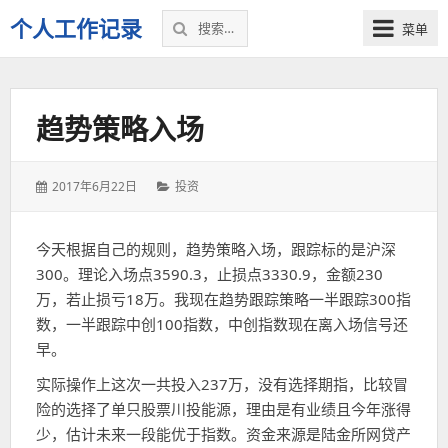
搜
个人工作记录
菜单
索：
趋势策略入场
发
分
2017年6月22日
投资
表
类：
于：
今天根据自己的规则，趋势策略入场，跟踪标的是沪深
300。理论入场点3590.3，止损点3330.9，金额230
万，若止损亏18万。我现在趋势跟踪策略一半跟踪300指
数，一半跟踪中创100指数，中创指数现在离入场信号还
早。
实际操作上这次一共投入237万，没有选择期指，比较冒
险的选择了单只股票川投能源，理由是有业绩且今年涨得
少，估计未来一段能优于指数。资金来源是陆金所网贷产