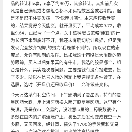
品的转让和e享，e享了约90万，其余转让。其实前几次
凡是自己选股或者做组合都不如买指数基金或者期指，但
是还是忍不住要发挥一下“聪明才智”。本来应该收盘买
的，结果觉得今天能涨，就开盘买了，平均成本9.72，收
盘9.64，已经亏了一个点。关于这种想占策略“便宜”的行
为长期下来到底好不好，我还未有确切统计数据，但是我
发现完全放弃“聪明的努力”我是做不到的，所以现在的态
度是，允许有限制的发挥。比如我这个策略是大周期的趋
势跟踪，买入以后如果真的有牛市，我选的股是哪个，组
合是什么，其实是次要问题，主要是钱有没有投进去，投
了多少。所以在信号入场的问题上我选择无条件遵守，在
选股，选时（开盘价还是收盘价）上允许做些变化。
今天万达系有利空传闻，下午影响到了复星系，持有的复
星医药大跌，用上海医药换入两万股复星医药。这里有个
失误，我是在ib上交易的，没注意ib里的上药股数很少，
多数在国内的沪港通账户上，卖出之后发现变成裸空一万
多股，又买回来，经计算，损失了1700的手续费和交易
差价，下次记住这个教训，卖出前注意持股数。