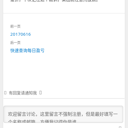
文
前一页
章
上
20170616
导
一
航
后一页
篇：
下
快速查询每日盈亏
一
篇：
有回复请通知我