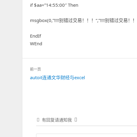
if $aa=”14:55:00″ Then
msgbox(0,”!!!!
“,”!!!!
别错过交易！！！
别错过交易！！
EndIf
WEnd
文
前一页
章
上
autoit连通文华财经与excel
导
一
航
篇：
有回复请通知我