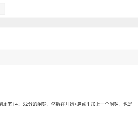
14
52
>
到周五
：
分的闹铃，然后在开始
启动里加上一个闹钟，也是