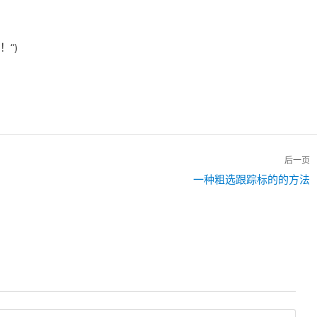
“)
！
后一页
下
一种粗选跟踪标的的方法
一
篇：