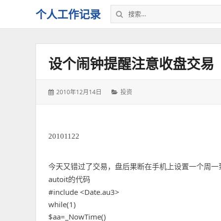
搜
个人工作记录
索：
设个闹钟提醒注意收盘交易
发
分
2010年12月14日
投资
表
类：
于：
20101122
今天又错过了交易，盘后果断在手机上设置一个周一
autoit
的代码
#include <Date.au3>
while(1)
$aa=_NowTime()