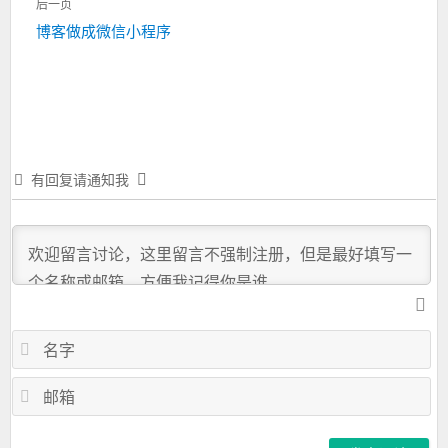
航
后一页
篇：
下
博客做成微信小程序
一
篇：
有回复请通知我
名
字
邮
箱