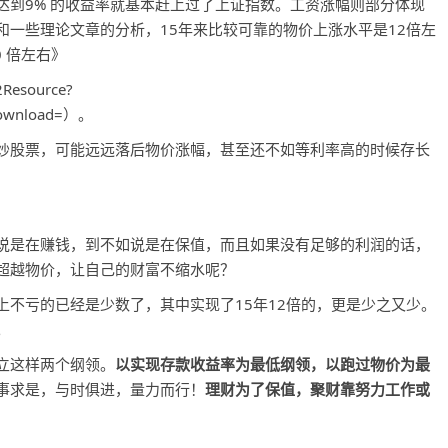
9% 的收益率就基本赶上过了上证指数。工资涨幅则部分体现
一些理论文章的分析，15年来比较可靠的物价上涨水平是12倍左
0 倍左右》
Resource?
download=）。
炒股票，可能远远落后物价涨幅，甚至还不如等利率高的时候存长
是在赚钱，到不如说是在保值，而且如果没有足够的利润的话，
超越物价，让自己的财富不缩水呢？
亏的已经是少数了，其中实现了15年12倍的，更是少之又少。
。
立这样两个纲领。
以实现存款收益率为最低纲领，以跑过物价为最
事求是，与时俱进，量力而行！
理财为了保值，聚财靠努力工作或