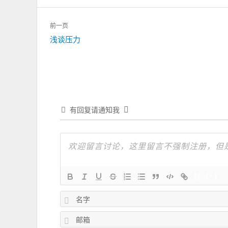
文
前一页
章
上
浅谈压力
导
一
航
篇：
有回复请通知我
{}
[+]