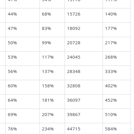
44%
68%
15726
140%
47%
83%
18092
177%
50%
99%
20728
217%
53%
117%
24045
268%
56%
137%
28348
333%
60%
158%
32808
402%
64%
181%
36097
452%
69%
207%
39867
510%
76%
234%
44715
584%