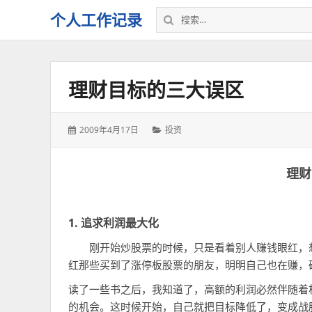
搜
个人工作记录
索：
理财目标的三大误区
发
分
2009年4月17日
投资
表
类：
于：
理财
1. 追求利润最大化
刚开始炒股票的时候，只是看着别人赚钱眼红，想
红那些买到了涨停板股票的朋友，明明自己也在赚，
读了一些书之后，我知道了，高额的利润必然伴随着
的机会。这时候开始，自己就把目标降低了，变成战