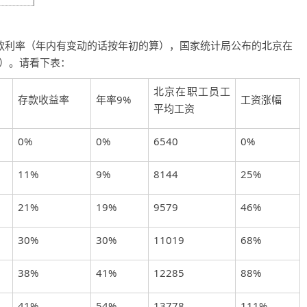
款利率（年内有变动的话按年初的算），国家统计局公布的北京在
的）。请看下表：
北京在职工员工
存款收益率
年率9%
工资涨幅
平均工资
0%
0%
6540
0%
11%
9%
8144
25%
21%
19%
9579
46%
30%
30%
11019
68%
38%
41%
12285
88%
41%
54%
13778
111%