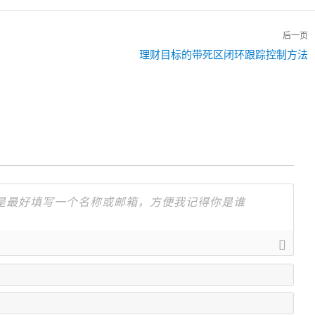
后一页
下
理财目标的带死区闭环跟踪控制方法
一
篇：
名
字
邮
箱