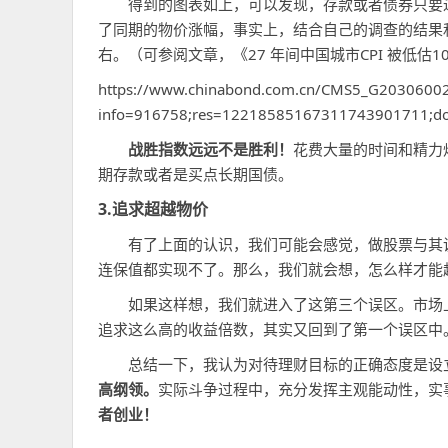
得到的图表如上，可以发现，存款或者债券只要达到
了同期的物价涨幅，事实上，结合自己的调查的结果和
右。（可参阅文章，《27 年间中国城市CPI 被低估1
https://www.chinabond.com.cn/CMS5_G20306002
info=916758;res=12218585167311743901711;
战胜指数远远不是胜利！
花费大量的时间和精力
期存款或者是买点长期国债。
3.追求超越物价
有了上面的认识，我们可能会感觉，做股票与其说
连保值都实现不了。那么，我们就会想，怎么样才能
如果这样想，我们就进入了这第三个误区。市场上不
追求这么高的收益倍数，其实又回到了第一个误区中
总结一下，我认为对待理财目标的正确态度是设
高纲领。
实际斗争过程中，充分发挥主观能动性，实
者创业！