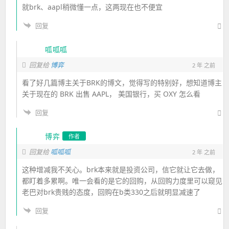
就brk、aapl稍微懂一点，这两现在也不便宜
回复
呱呱呱
回复给
博弈
2 年 之前
看了好几篇博主关于BRK的博文，觉得写的特别好，想知道博主
关于现在的 BRK 出售 AAPL， 美国银行，买 OXY 怎么看
回复
博弈
作者
回复给
呱呱呱
2 年 之前
这种增减我不关心。brk本来就是投资公司，信它就让它去做，
都盯着多累啊。唯一会看的是它的回购，从回购力度里可以窥见
老巴对brk贵贱的态度，回购在b类330之后就明显减速了
回复