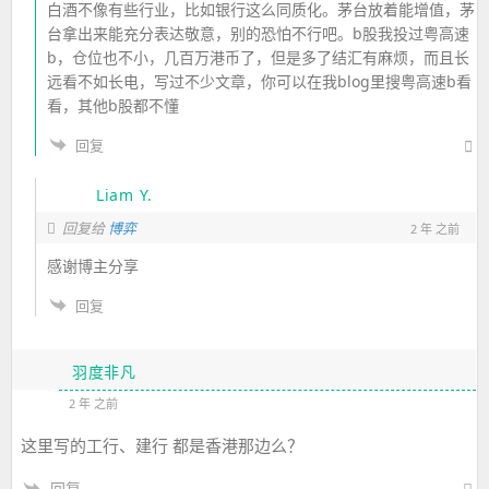
白酒不像有些行业，比如银行这么同质化。茅台放着能增值，茅
台拿出来能充分表达敬意，别的恐怕不行吧。b股我投过粤高速
b，仓位也不小，几百万港币了，但是多了结汇有麻烦，而且长
远看不如长电，写过不少文章，你可以在我blog里搜粤高速b看
看，其他b股都不懂
回复
Liam Y.
回复给
博弈
2 年 之前
感谢博主分享
回复
羽度非凡
2 年 之前
这里写的工行、建行 都是香港那边么？
回复