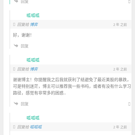
回复
呱呱呱
回复给
博弈
2 年 之前
好，谢谢！
回复
呱呱呱
回复给
博弈
2 年 之前
谢谢博主！你提醒我之后我就获利了结避免了最近美股的暴跌，
可是特别迷茫，博主可以推荐我一些书吗，或者有没有什么学习
路径，感觉有非常多的困惑..
回复
呱呱呱
回复给
呱呱呱
2 年 之前