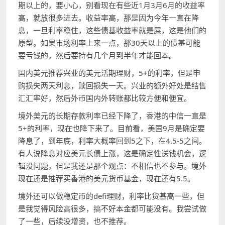
期以上的，要小心，别看现在有些近1月3月6月的收益率
高，就放很多进去。收益率高，那是因为今年一直在降
息，一旦利率稳住，这些债基收益率就是屎，这是他们的
原型。如果市场利率上来一点，那30天以上的债基可能
要亏钱的，然后要持有几个月到半年才能回本。
国内美元推荐兴业的美元活期理财，5+的利率，但是申
购损失两天利息，赎回损失一天。兴业的额外好处是结售
汇汇率好，然后外币国内外转账都比较方便和便宜。
境外美元的长期存款利率已经下降了，香港的中信一直是
5+的利率，现在也降下来了。目前看，美国9月是确定要
降息了，到年底，利率大概率回到5之下，在4.5-5之间。
有人说降息对应美元长债上涨，这是确定性送钱机会，逻
辑没问题，但是我还是那个观点：不相信也不参与。境外
现在还是推荐买香港的美元货币基金，现在还有5.5。
境外还可以做稳定币的defi理财，利率比货基高一些，但
是我觉得风险高很多，搞不好本金都可能没有。我尝试做
了一些，后续没增资，也不推荐。