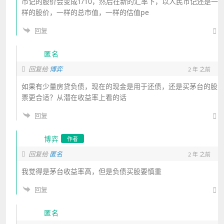
币记的股价会变成1/10，然后在新的汇率下，以人民币记还是一
样的股价，一样的总市值，一样的估值pe
回复
匿名
回复给
博弈
2 年 之前
如果有少量房贷负债，现在的现金是用于还债，还是买茅台的股
票更合适？从潜在收益率上看的话
回复
博弈
作者
回复给
匿名
2 年 之前
我觉得是茅台收益率高，但是负债买股要慎重
回复
匿名