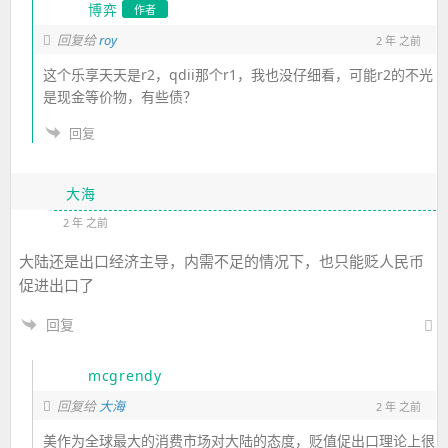
博弈
作者
roy
回复给
2 年 之前
这个乐享天天是r2，qdii那个r1，我也没仔细看，可能r2的不光
是现金等价物，有些债？
回复
大海
2 年 之前
大陆还是出口经济主导，内需不足的情况下，也只能贬人民币
促进出口了
回复
mcgrendy
回复给
大海
2 年 之前
美作为全球最大的消费市场对大陆的态度，贬值促出口理论上很