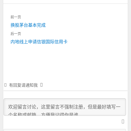
文
前一页
章
上
换股茅台基本完成
导
一
航
后一页
篇：
下
内地线上申请信银国际信用卡
一
篇：
有回复请通知我