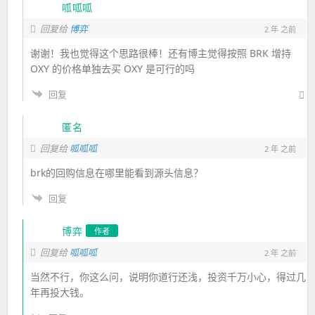
呱呱呱
回复给
博弈
2 年 之前
谢谢！我也觉得这个思路很棒！还有博主觉得按照 BRK 增持
OXY 的价格单独去买 OXY 是可行的吗
回复
匿名
回复给
呱呱呱
2 年 之前
brk的回购信息在哪里能看到源头信息？
回复
博弈
作者
回复给
呱呱呱
2 年 之前
当然不行，你这么问，说明你道行还浅，投资千万小心，得过几
年再投大钱。