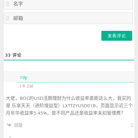
名
字
邮
箱
33
评论
roy
2 年 之前
大佬，BOC的USD活期理财为什么收益率差距这么大，我买的
是 乐享天天（进阶增益型）LXTTZYUSD01B，页面显示近三个
月年华收益率5.45%，是不同产品还是收益率未扣管理费？
回复