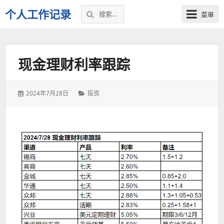
搜
个人工作记录
菜单
索：
现金理财利率跟踪
发
分
2024年7月28日
投资
表
类：
于：