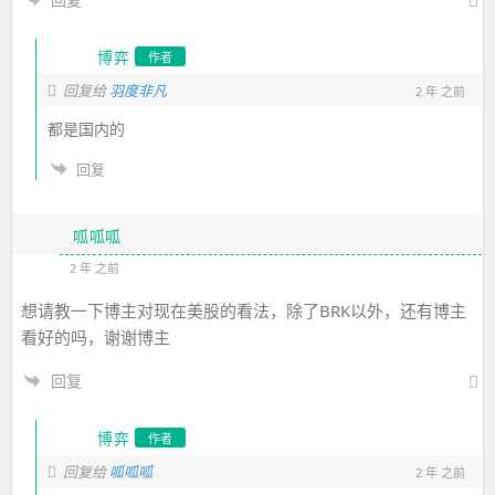
博弈
作者
回复给
羽度非凡
2 年 之前
都是国内的
回复
呱呱呱
2 年 之前
想请教一下博主对现在美股的看法，除了BRK以外，还有博主
看好的吗，谢谢博主
回复
博弈
作者
回复给
呱呱呱
2 年 之前