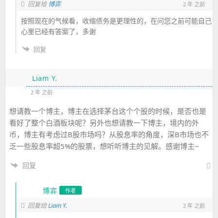
回复给
博弈
2 年 之前
按照现在的气候看，收缩债务是更理性的，在问您之前可能自己
心里已经有答案了，多谢
回复
Liam Y.
2 年 之前
想请教一个博主，博主在选择茅台这个个股的时候，是否也是
看好了整个白酒板块呢？另外也想请教一下博主，境内的外
币，博主有考虑过B股市场吗？从股息率的角度，深B市场也不
乏一些股息率超5%的股票，想听听博主的见解。感谢博主~
回复
博弈
作者
Liam Y.
回复给
2 年 之前