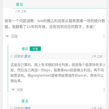
匿名
2 年 之前
我有一个问题请教：brk的摊占利润是从报表里哪一项的统计数
据，我翻看了23年的年报，没有找到对应的数字，多谢！
回复
博弈
作者
回复给
匿名
2 年 之前
这是自己算的。网上有详细的持仓列表，就是每个股票持有多少
股，然后自己再加一列eps，股数乘eps就是摊占利润，再不同
股票求和。用googlesheet或者带股票插件的excel，很快可以
搞出来。
回复
匿名
回复给
博弈
2 年 之前