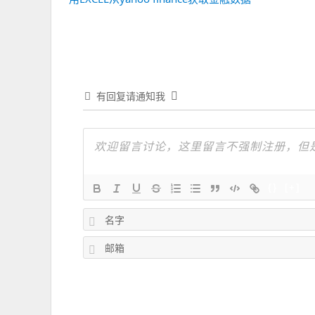
导
一
航
篇：
有回复请通知我
{}
[+]