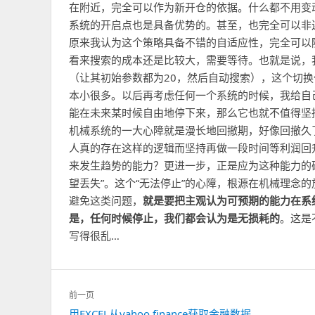
在附近，完全可以作为新开仓的依据。什么都不用变
系统的开启点也是具备优势的。甚至，也完全可以非
原来我认为这个策略具备不错的自适应性，完全可以
看来搜索的成本还是比较大，需要等待。也就是说，
（让其初始参数都为20，然后自动搜索），这个切
本小很多。以后再考虑任何一个系统的时候，我给自
能在未来某时候自由地停下来，那么它也就不值得坚
机械系统的一大心障就是漫长地回撤期，好像回撤久
人真的存在这样的逻辑而坚持再做一段时间等利润回
来发生趋势的能力？更进一步，正是应为这种能力的
望丢失”。这个“无法停止”的心障，根源在机械理念
避免这类问题，
就是要把主观认为可预期的能力在系
是，任何时候停止，我们都会认为是无损耗的
。这是
写得很乱…
文
前一页
章
上
用EXCEL从yahoo finance获取金融数据