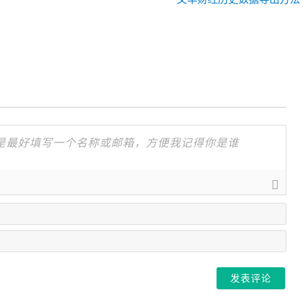
一
篇：
名
字
邮
箱