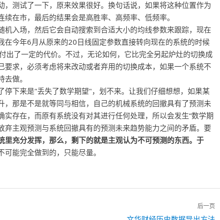
动，测试了一下，原来效果很好。换句话说，如果将这种位置作为
连续在市，最后的结果会是高胜率、高频率、低频率。
随机入场，然后它会自动搜索到合适大小的均线参数来跟踪，现在
我在今年6月从原来的20日线固定参数直接转向现在的系统的时候
换付出了一定的代价。不过，无论如何，它比完全另起炉灶的切换成
己要求，必须考虑将来改动或者弃用的切换成本，如果一个系统不
持去做。
了停下来是"丢失了数学期望"，划不来。让我们仔细想想，如果某
升，那是不是就等同与相信，自己的机械系统的回撤具有了预测未
确实存在，而原有系统没有对其进行任何处理，所以会发生“数学期
的放弃主观预测与系统回撤具有的预测未来趋势能力之间的矛盾。要
统里充分发挥，那么，剩下的就是主观认为不可预测的东西。于
不可能完全做到的，只能尽量。
后一页
下
文华财经历史数据导出方法