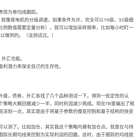
表现为单均线跟踪。
就像是电机的分级调速。如果条件允许，完全可以16级，32级细
比例数值需要定量分析），就可以增加采样频率，比如每小时盯一
可以做到的。（没测试过。）
，外汇也能。
盈利潜力来保全自己的生存性。
外盘，债券，外汇各找了几个品种测试一下。得到一些定性的认
个策略大概回撤减少一半，同时利润减少两成。现在TB里编出了程
说深刻一点，其实是由于将基于参数的慢变控制和基于结构的快变
可以测了。比如加仓，其实我这个策略内建有加仓点。就是在与持
跟踪长期均线来控制为实现利润的回撤。这时，由于跟踪的均线就