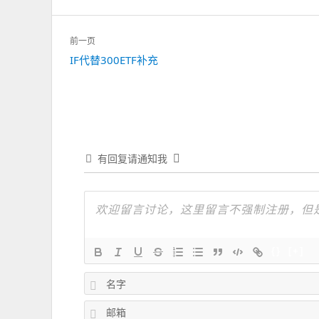
文
前一页
章
上
IF代替300ETF补充
导
一
航
篇：
有回复请通知我
{}
[+]