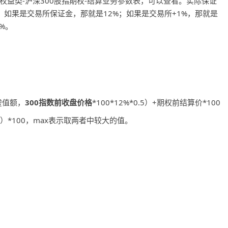
权益类-沪深300股指期权-结算业务参数表，可以查看。实际保证
。如果是交易所保证金，那就是12%；如果是交易所+1%，那就是
%。
-虚值额，
300指数前收盘价格
*100*12%*0.5）+期权前结算价*100
0）*100，max表示取两者中较大的值。