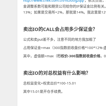
http://www.cffex.com.cn/hs300gzqq/
，依次点击，
金调整系数可能和期货公司给你的IF保证金比例有关
13%；如果是交易所+2%，那就是14%。我这里是12
卖出IO的CALL会占用多少保证金？
公式和卖put差不多，注意不同的地方我加粗了
占用保证金=max（300指数前收盘价格*100*12%
其中，虚值额=max（
行权价-300指数前收盘价格
，
卖出IO的对总权益有什么影响？
总权益变化=权卖出价*100-15.01
其中15.01是开仓手续费。