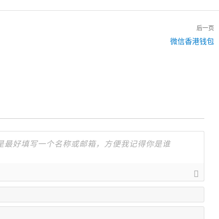
后一页
下
微信香港钱包
一
篇：
名
字
邮