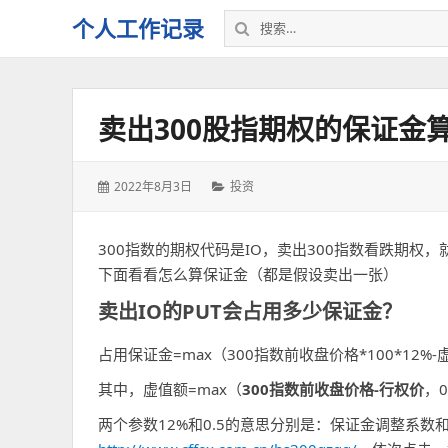
搜
个人工作记录
索：
卖出300股指期权的保证金
发
分
2022年8月3日
投资
表
类：
于：
300指数的期权代码是IO，卖出300指数看跌期权，就
下面看看怎么算保证金（都是假设卖出一张）
卖出IO的PUT会占用多少保证金？
占用保证金=max（300指数前收盘价格*100*12%
其中，虚值额=max（
300指数前收盘价格-行权价
，
两个参数12%和0.5的意思分别是：保证金调整系