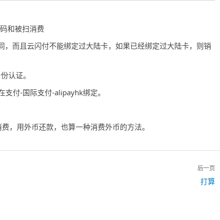
扫码和被扫消费
同，而且云闪付不能绑定过大陆卡，如果已经绑定过大陆卡，则销
身份认证。
付-国际支付-alipayhk绑定。
消费，用外币还款，也算一种消费外币的方法。
后一页
下
打算
一
篇：