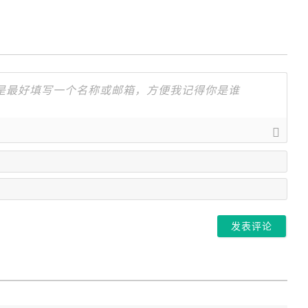
名
字
邮
箱