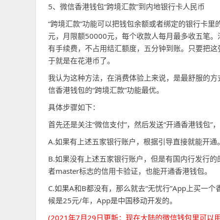
5、微信香港钱包“跨境汇款”到内地银行卡人民币
“跨境汇款”功能可以把钱包余额或者绑定的银行卡里
元，月限额50000元，每个收款人每月最多收五笔。
有手续费，不占用结汇额度，五分钟到账。只要把这
于就是在花港币了。
我认为这种方法，在消费体验上来说，是最舒服的方式
信香港钱包的“跨境汇款”功能最优。
具体步骤如下：
首先还是关注“微信支付”，然后发送“开通香港钱包
A.如果有上述五家银行账户，根据引导直接就能开通
B.如果没有上述五家银行账户，但是有国内行发行的的v
者master标志的信用卡验证，也能开通香港钱包。
C.如果A和B都没有，那么就去“无忧行”App上买
候是25元/年，App是中国移动开发的。
(2021年7月29日更新：现在大陆的微信钱包里可