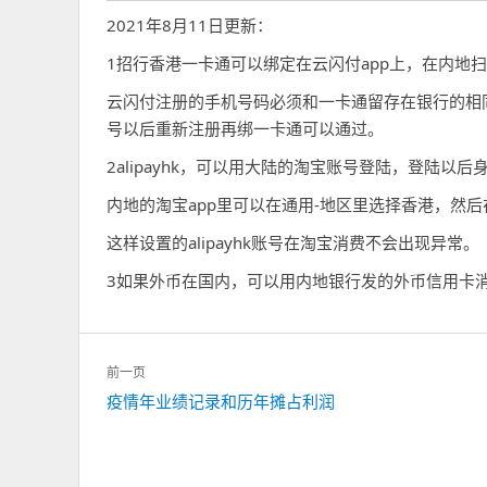
2021年8月11日更新：
1招行香港一卡通可以绑定在云闪付app上，在内地
云闪付注册的手机号码必须和一卡通留存在银行的相
号以后重新注册再绑一卡通可以通过。
2alipayhk，可以用大陆的淘宝账号登陆，登陆以后
内地的淘宝app里可以在通用-地区里选择香港，然后在支
这样设置的alipayhk账号在淘宝消费不会出现异常。
3如果外币在国内，可以用内地银行发的外币信用卡
文
前一页
章
上
疫情年业绩记录和历年摊占利润
导
一
航
篇：