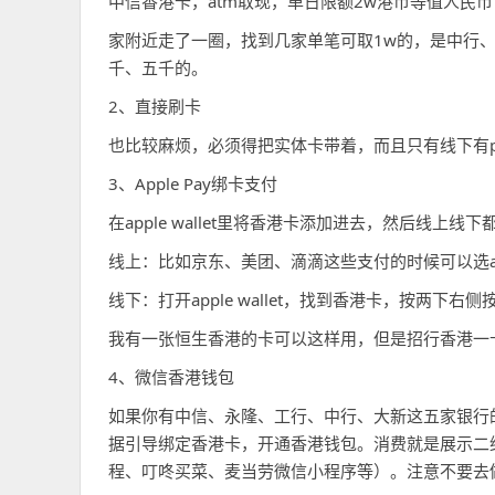
中信香港卡，atm取现，单日限额2w港币等值人民币
家附近走了一圈，找到几家单笔可取1w的，是中行、
千、五千的。
2、直接刷卡
也比较麻烦，必须得把实体卡带着，而且只有线下有p
3、Apple Pay绑卡支付
在apple wallet里将香港卡添加进去，然后线上线下
线上：比如京东、美团、滴滴这些支付的时候可以选ap
线下：打开apple wallet，找到香港卡，按两下右
我有一张恒生香港的卡可以这样用，但是招行香港一卡通
4、微信香港钱包
如果你有中信、永隆、工行、中行、大新这五家银行的
据引导绑定香港卡，开通香港钱包。消费就是展示二
程、叮咚买菜、麦当劳微信小程序等）。注意不要去