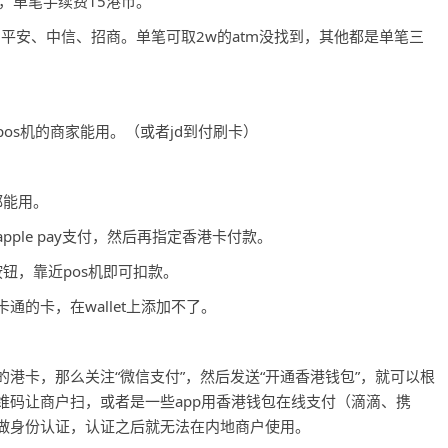
，单笔手续费15港币。
平安、中信、招商。单笔可取2w的atm没找到，其他都是单笔三
os机的商家能用。（或者jd到付刷卡）
都能用。
ple pay支付，然后再指定香港卡付款。
侧按钮，靠近pos机即可扣款。
的卡，在wallet上添加不了。
港卡，那么关注“微信支付”，然后发送“开通香港钱包”，就可以根
维码让商户扫，或者是一些app用香港钱包在线支付（滴滴、携
做身份认证，认证之后就无法在内地商户使用。