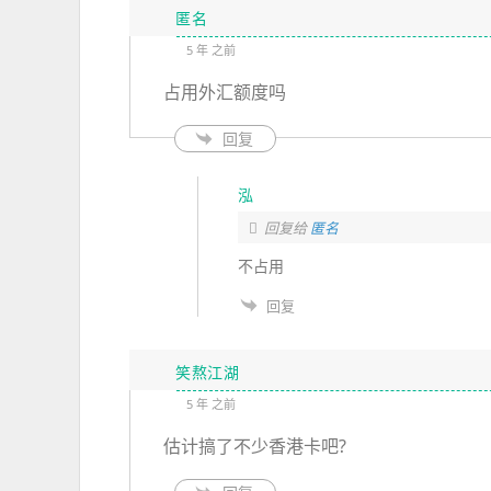
匿名
5 年 之前
占用外汇额度吗
回复
泓
回复给
匿名
不占用
回复
笑熬江湖
5 年 之前
估计搞了不少香港卡吧?