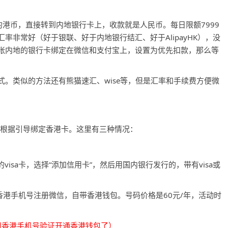
的港币，直接转到内地银行卡上，收款就是人民币。每日限额7999
汇率非常好（好于银联、好于内地银行结汇、好于AlipayHK），没
张内地的银行卡绑定在微信和支付宝上，设置为优先扣款，那么等
。类似的方法还有熊猫速汇、wise等，但是汇率和手续费方便微
”，根据引导绑定香港卡。这里有三种情况：
。
isa卡，选择“添加信用卡”，然后用国内银行发行的，带有visa或
一个香港手机号注册微信，自带香港钱包。号码价格是60元/年，活动时
以用香港手机号验证开通香港钱包了）