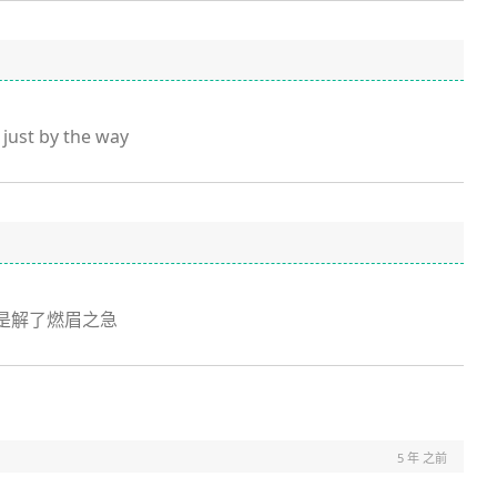
y just by the way
真是解了燃眉之急
5 年 之前