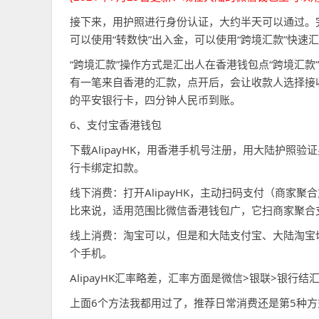
接下来，用护照进行身份认证，大约半天可以通过。
可以使用“转数快”出入金，可以使用“跨境汇款”快速
“跨境汇款”操作方式是汇出人在香港钱包点“跨境汇
有一笔来自香港的汇款，点开后，会让收款人选择接收
的平安银行卡，四分钟人民币到账。
6、支付宝香港钱包
下载AlipayHK，用香港手机号注册，用大陆护照
行卡绑定扣款。
线下消费：打开AlipayHK，主动扫码支付（商家
比来说，适用范围比微信香港钱包广，它扫商家聚合
线上消费：淘宝可以，但是和大陆支付宝、大陆淘宝
个手机。
AlipayHK汇率略差，汇率方面是微信>银联>银行结
上面6个方法我都用过了，推荐日常消费还是第5种