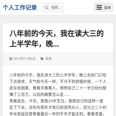
搜
个人工作记录
菜单
索：
八年前的今天，我在读大三的
上半学年，晚…
发
分
2015年11月5日
投资
表
类：
于：
八年前的今天，我在读大三的上半学年，晚上去校门口吃
了点夜宵，天气和今天一样，不冷不热舒服的很，一个人
走在校园里，看看天看看人，想想自己二十一岁已经炒股
赚了上百万，以后的路要怎么走……
青春逝去，今天，是我29岁生日，我按自己的选择一直
走了下去，当年的青年才俊已经泯然众人，百分之二十的
年化收益还是靠着最近一年的牛市才能达到。看看老婆，