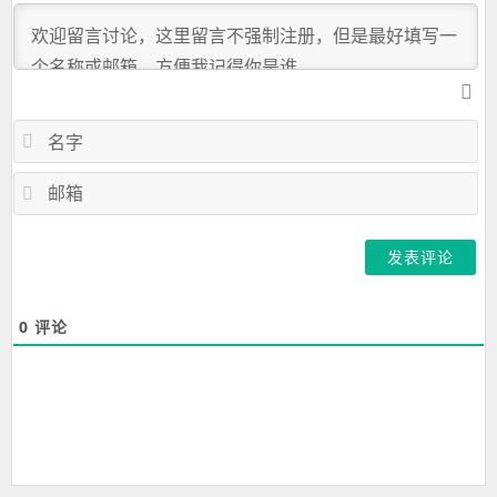
名
字
邮
箱
0
评论