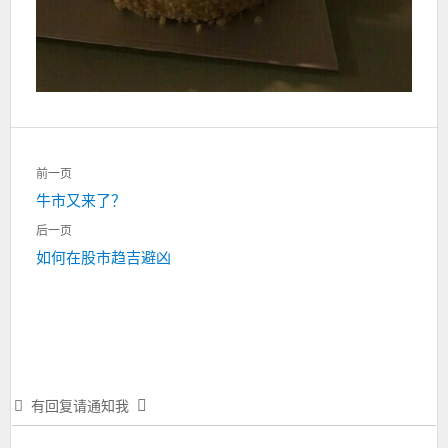
文
前一页
章
上
牛市又来了？
导
一
航
后一页
篇：
下
如何在股市趋吉避凶
一
篇：
有回复请通知我