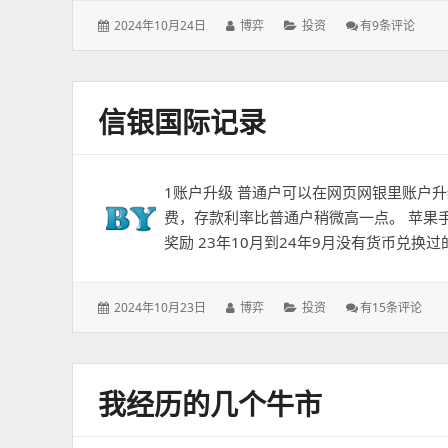
发
作
分
盈
2024年10月24日
博弈
投资
有9条评论
表
者：
类：
宝
于：
证
券
信银国际记录
1账户升级 普通户可以在网页网银里账户升级
费，存款利率比普通户稍微高一点。 苹果手
奖励 23年10月到24年9月没有货币兑换过
发
作
分
信
2024年10月23日
博弈
投资
有15条评论
表
者：
类：
银
于：
国
际
记
我经历的几个牛市
录