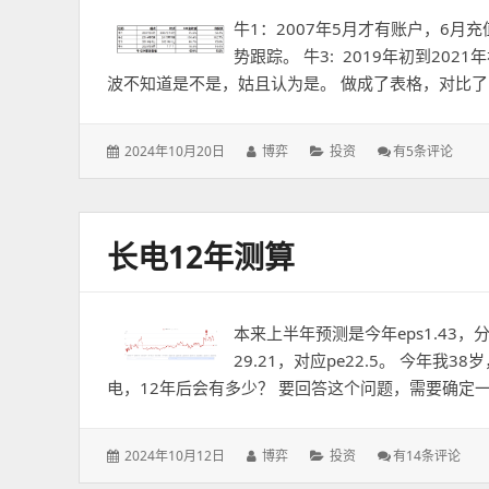
牛1：2007年5月才有账户，6月充
势跟踪。 牛3: 2019年初到202
波不知道是不是，姑且认为是。 做成了表格，对比了
发
作
分
我
2024年10月20日
博弈
投资
有5条评论
表
者：
类：
经
于：
历
的
几
长电12年测算
个
牛
市
本来上半年预测是今年eps1.43，分
29.21，对应pe22.5。 今年我
电，12年后会有多少？ 要回答这个问题，需要确定一
发
作
分
长
2024年10月12日
博弈
投资
有14条评论
表
者：
类：
电