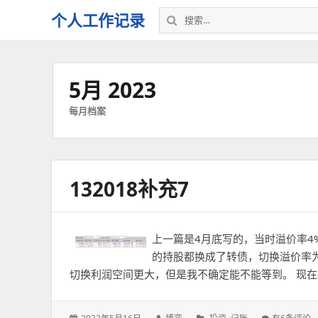
搜
个人工作记录
索：
5月 2023
每月档案
132018补充7
上一篇是4月底写的，当时溢价率4
的持股都换成了转债，切换溢价率为0
切换利润空间更大，但是我不确定能不能等到。 现在0
发
作
分
132018