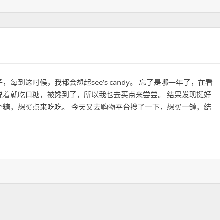
每到这时候，我都会想起see’s candy。 忘了是哪一年了，在看
说着就吃口糖，被馋到了，所以我也去买点来尝尝。 结果发现挺好
个糖，想买点来吃吃。 今天又去购物平台搜了一下，想买一罐，结