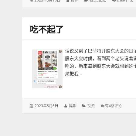
2023年5月16日
博弈
投资
,
记账
有6条评论
表
者：
类：
补
于：
充
7
吃不起了
话说又到了巴菲特开股东大会的日子，
股东大会时候，看到两个老头说着
吃的，后来每到股东大会就想到这
果把我…
发
作
分
吃
2023年5月5日
博弈
投资
有4条评论
表
者：
类：
不
于：
起
了