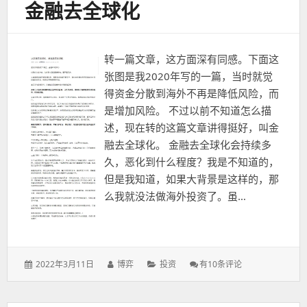
金融去全球化
转一篇文章，这方面深有同感。下面这
张图是我2020年写的一篇，当时就觉
得资金分散到海外不再是降低风险，而
是增加风险。 不过以前不知道怎么描
述，现在转的这篇文章讲得挺好，叫金
融去全球化。 金融去全球化会持续多
久，恶化到什么程度？我是不知道的，
但是我知道，如果大背景是这样的，那
么我就没法做海外投资了。虽…
发
作
分
金
2022年3月11日
博弈
投资
有10条评论
表
者：
类：
融
于：
去
全