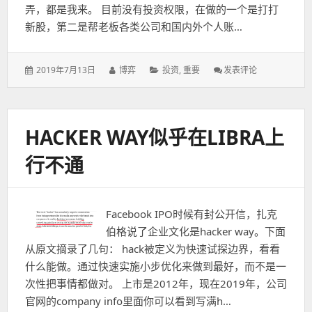
弄，都是我来。 目前没有投资权限，在做的一个是打打
新股，第二是帮老板各类公司和国内外个人账…
发
作
分
: 上
2019年7月13日
博弈
投资
,
重要
发表评论
表
者：
类：
班
于：
HACKER WAY似乎在LIBRA上
行不通
Facebook IPO时候有封公开信，扎克
伯格说了企业文化是hacker way。下面
从原文摘录了几句： hack被定义为快速试探边界，看看
什么能做。通过快速实施小步优化来做到最好，而不是一
次性把事情都做对。 上市是2012年，现在2019年，公司
官网的company info里面你可以看到写满h…