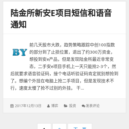
陆金所新安E项目短信和语音
通知
前几天股市大跌，趋势策略跟踪中创100指数
的部分到了止损位置，退出了约300万资金，
想投到安e产品，但是发现陆金所最近非常变
态，二手安e项目手机上一天只能抢2-3个，然
后就要求语音验证码，接个电话听验证码肯定就别想抢到
了。想编个外挂在电脑上抢二手项目，但是发现技术不
行，速度太慢了抢不过别的外挂。 干…
发
作
分
: 陆
2017年12月13日
博弈
投资
发表评论
表
者：
类：
金
于：
所
新
分
安