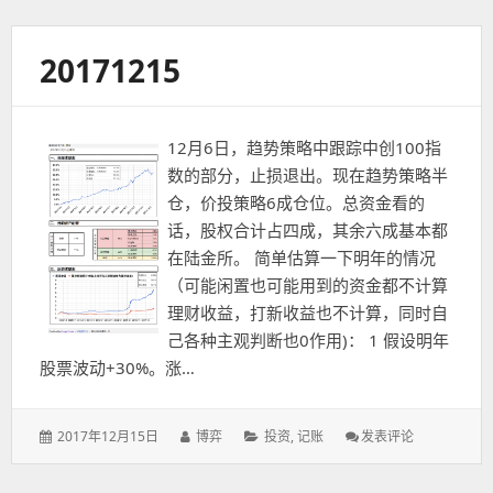
于：
20171215
12月6日，趋势策略中跟踪中创100指
数的部分，止损退出。现在趋势策略半
仓，价投策略6成仓位。总资金看的
话，股权合计占四成，其余六成基本都
在陆金所。 简单估算一下明年的情况
（可能闲置也可能用到的资金都不计算
理财收益，打新收益也不计算，同时自
己各种主观判断也0作用)： 1 假设明年
股票波动+30%。涨…
发
作
分
: 20171215
2017年12月15日
博弈
投资
,
记账
发表评论
表
者：
类：
于：