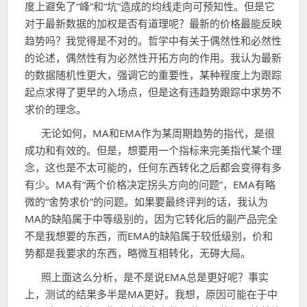
度上避免了“峰”和“坑”造成的均线走向可预知性。但是它
对于最新数据的加权是否有道理呢？最新的价格最能反映
趋势吗？我觉得是不对的。哲学中有关于偶然性和必然性
的论述，偶然性有为必然性开拓方向的作用。我认为最新
的数据随机性更大，强调它的重要性，某种程度上为跟踪
起点求得了更早的入场点，但是这有违趋势跟踪中求势不
求价的理念。
无论如何，MA和EMA作为某周期趋势的指代，是很
成功和有效的。但是，想要用一个指标来完美指代某个理
念，这也是不太可能的，任何东西转化之后都会变得有多
有少。MA有“两个价格决定拐头方向的问题”，EMA有略
微的“舍势求价”的问题。如果要最终评判的话，我认为
MA的缺陷属于中等级别的，因为它转化后的副产品完全
不是我想要的东西，而EMA的缺陷属于较低级别，价和
势都是我要求的东西，略微互相转化，无碍大局。
照上面这么分析，是不是说EMA总是更好呢？事实
上，测试的结果多半是MA更好。我想，原因可能在于中