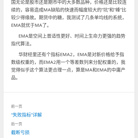
国无论是股市还是期市中的大多数品种，价格还是比较连
续的，容易造成MA缺陷的快速而幅度较大的“坑”和“峰”比
较少得缘故。期货中的糖，我测试了几条单均线的系统，
EMA就优于MA了。
EMA是空间上普适性更好、时间上生命力更强的趋势
指代算法。
华财经里还有个指标EMA2，EMA是对新价格给予指
数级权重的，而EMA2用一个等差数列来分配权重的，我
觉得似乎这个算法更合理一点，算是MA和EMA的中庸产
品。
文
前一页
章
上
“失败指标”详解
导
一
航
后一页
篇：
下
截断亏损