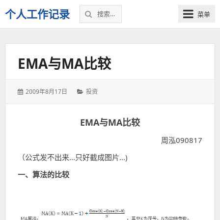
搜
个人工作记录
菜单
索：
EMA与MA比较
发
分
2009年8月17日
投资
表
类：
于：
EMA与MA比较
周泓090817
（公式发不出来…只好截成图片…)
一、算法的比较