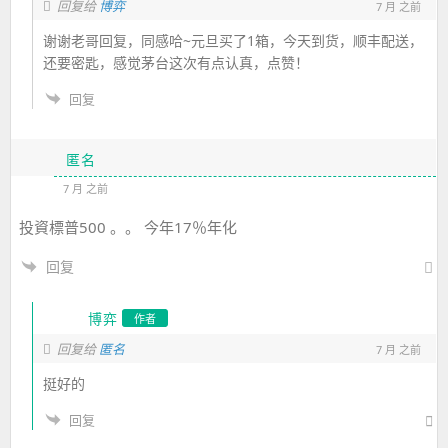
回复给
博弈
7 月 之前
谢谢老哥回复，同感哈~元旦买了1箱，今天到货，顺丰配送，
还要密匙，感觉茅台这次有点认真，点赞！
回复
匿名
7 月 之前
投資標普500 。。 今年17％年化
回复
博弈
作者
回复给
匿名
7 月 之前
挺好的
回复