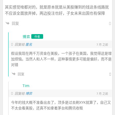
其实感觉啥都对的，就是原本就是从美股赚到的钱这条线路就
不应该全面放弃掉，两边投注也好，子女未来出国也有保障
回复
博弈
作者
回复给
匿名
7 月 之前
假设我现在两千万资金在美股，一个孩子在美国，我觉得这是增
加烦恼。当然人和人不一样，这种事情更多可能是偏好，而不是
对错
回复
Tim
回复给
博弈
7 月 之前
今年的钱大概不准备出去了，顶多是过去刷XYK就算了，自己又
不太会看美股，还真不如拿着茅台和腾讯收租