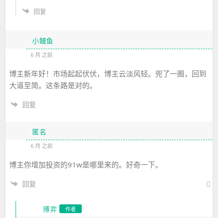
回复
小鳗鱼
6 月 之前
博主新年好！市场起起伏伏，博主云淡风轻。兜了一圈，回到
大道至简。这条路是对的。
回复
匿名
6 月 之前
博主你增加投资的91w是哪里来的。好奇一下。
回复
博弈
作者