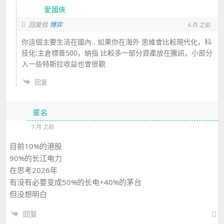
愛國俠
回复给
博弈
6 月 之前
你這個主要生活在國內.. 如果你在海外 思維會比較現代化，科
技化:主倉標普500，納指 比較多一部分資產放在騰訊，小部分
入一些特斯拉收益也會很觀
回复
匿名
7 月 之前
目前10%的港股
90%的长江电力
在思考2026年
有没有必要变成50%的长电+40%的茅台
但没想明白
回复