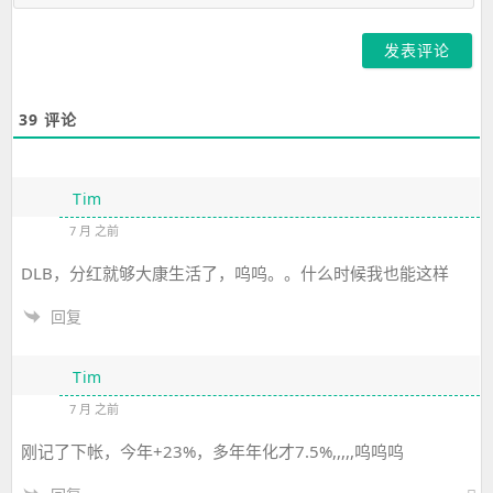
箱
39
评论
Tim
7 月 之前
DLB，分红就够大康生活了，呜呜。。什么时候我也能这样
回复
Tim
7 月 之前
刚记了下帐，今年+23%，多年年化才7.5%,,,,,呜呜呜