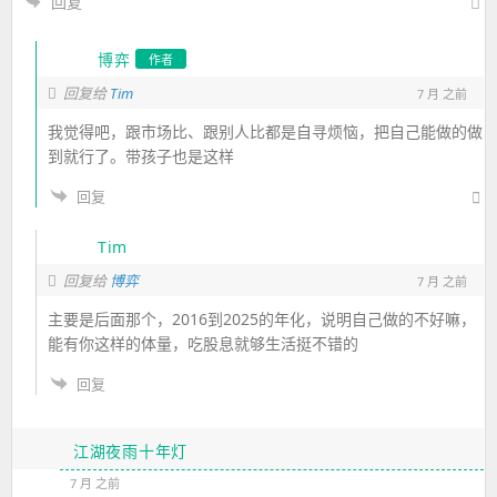
回复
博弈
作者
Tim
回复给
7 月 之前
我觉得吧，跟市场比、跟别人比都是自寻烦恼，把自己能做的做
到就行了。带孩子也是这样
回复
Tim
回复给
博弈
7 月 之前
主要是后面那个，2016到2025的年化，说明自己做的不好嘛，
能有你这样的体量，吃股息就够生活挺不错的
回复
江湖夜雨十年灯
7 月 之前