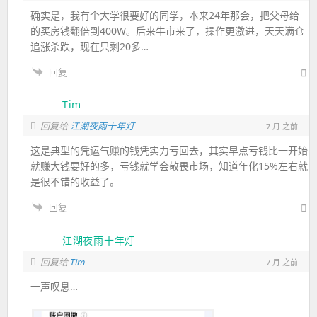
确实是，我有个大学很要好的同学，本来24年那会，把父母给
的买房钱翻倍到400W。后来牛市来了，操作更激进，天天满仓
追涨杀跌，现在只剩20多…
回复
Tim
回复给
江湖夜雨十年灯
7 月 之前
这是典型的凭运气赚的钱凭实力亏回去，其实早点亏钱比一开始
就赚大钱要好的多，亏钱就学会敬畏市场，知道年化15%左右就
是很不错的收益了。
回复
江湖夜雨十年灯
Tim
回复给
7 月 之前
一声叹息…