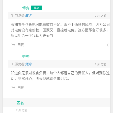
博弈
作者
回复给
匿名
7 月 之前
长期看全仓长电可能有收益不足、跟不上通胀的风险，因为公司
对电价没有定价权，国家又一直控着电价。这方面茅台好很多，
所以组合一下我认为更妥当
回复
秀秀
回复给
博弈
7 月 之前
知道你无须对发言负责，每个人都是自己的责任人，但听到你这
话，非常开心，明天我就调仓做组合。
回复
匿名
7 月 之前