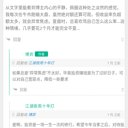
从文字里能看到博主内心的平静，佩服这种处之淡然的感觉。
我每次在牛市跑输大盘，虽然绝对额还算可观，但收益率负超
额太多，就会异常焦虑。复盘时，总喜欢骂自己怎么这么笨…这
种情绪，几乎要花2个月才能完全平复…
回复
博弈
作者
回复给
江湖夜雨十年灯
7 月 之前
如果总是“异常焦虑”不太好，毕竟投资赚钱是为了过好日子，可
以对自己宽容点，降低一些要求
回复
江湖夜雨十年灯
回复给
博弈
7 月 之前
是啊，投资是一场一生一次的修行，希望今年当爹之后，对待投