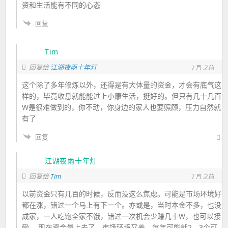
资和生活能
有不同的心态
回复
Tim
回复给
江湖夜雨十年灯
7 月 之前
这个除了多年修炼以外，还得是有大体量的资金，才会有底气这
样的，毕竟收息就能能过上小康生活，挺好的。但只有几十几百
W是很难做到的，你不动，你身边的家人也要照顾，压力自然就
有了
回复
江湖夜雨十年灯
Tim
回复给
7 月 之前
以前资金只有几百的时候，反而没这么焦虑。可能是市场环境好
都在涨，错过一个马上有下一个。亦或是，当时本金不多，也没
成家，一人吃饱全家不饿，错过一次机会少赚几十W，也可以接
受。 现在资金量上去了，市场环境又差，每年可能就2、3个可