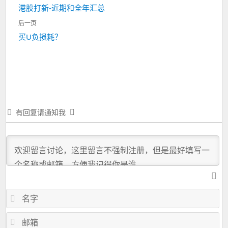
上
港股打新-近期和全年汇总
导
一
航
后一页
篇：
下
买U负损耗？
一
篇：
有回复请通知我
名
字
邮