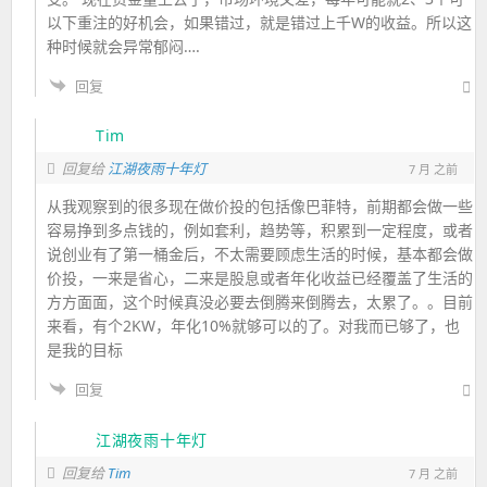
以下重注的好机会，如果错过，就是错过上千W的收益。所以这
种时候就会异常郁闷….
回复
Tim
回复给
江湖夜雨十年灯
7 月 之前
从我观察到的很多现在做价投的包括像巴菲特，前期都会做一些
容易挣到多点钱的，例如套利，趋势等，积累到一定程度，或者
说创业有了第一桶金后，不太需要顾虑生活的时候，基本都会做
价投，一来是省心，二来是股息或者年化收益已经覆盖了生活的
方方面面，这个时候真没必要去倒腾来倒腾去，太累了。。目前
来看，有个2KW，年化10%就够可以的了。对我而已够了，也
是我的目标
回复
江湖夜雨十年灯
Tim
回复给
7 月 之前