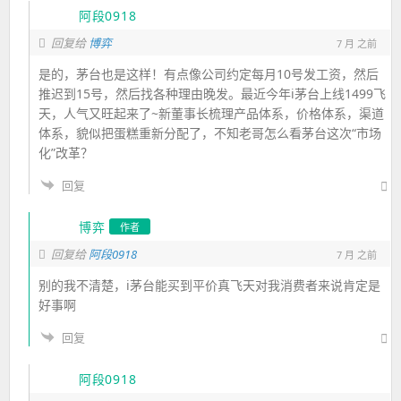
阿段0918
回复给
博弈
7 月 之前
是的，茅台也是这样！有点像公司约定每月10号发工资，然后
推迟到15号，然后找各种理由晚发。最近今年i茅台上线1499飞
天，人气又旺起来了~新董事长梳理产品体系，价格体系，渠道
体系，貌似把蛋糕重新分配了，不知老哥怎么看茅台这次“市场
化”改革？
回复
博弈
作者
回复给
阿段0918
7 月 之前
别的我不清楚，i茅台能买到平价真飞天对我消费者来说肯定是
好事啊
回复
阿段0918