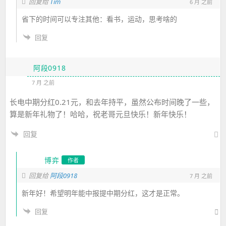
Tim
回复给
6 月 之前
省下的时间可以专注其他：看书，运动，思考啥的
回复
阿段0918
7 月 之前
长电中期分红0.21元，和去年持平，虽然公布时间晚了一些，
算是新年礼物了！哈哈，祝老哥元旦快乐！新年快乐！
回复
博弈
作者
回复给
阿段0918
7 月 之前
新年好！希望明年能中报提中期分红，这才是正常。
回复