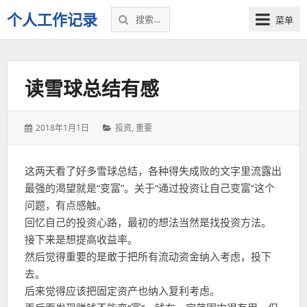
搜
个人工作记录
菜单
索：
读雪球总结有感
发
分
2018年1月1日
投资
,
重要
表
类：
于：
这两天看了好多雪球总结，各种得失成败的文字里流露出
最强的渴望就是“变富”。关于“通过投资让自己变富”这个
问题，有点感触。
回忆自己的投资心路，最初的想法当然是找投资方法。
接下来是想提高收益率。
然后觉得重要的是敢于把所有流动资金纳入考虑，投下
去。
后来觉得应该把固定资产也纳入复利考虑。