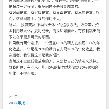
再后面发现赚钱不能变“富”，钱在一定范围内很有用，但
是超过一定程度，很多问题不是钱能解决的。
有时间是富，有健康是富，有父母是富，有思想是富…然
而，这些问题上，钱的作用不大。
所以，“投资变富”不再是无休止的追求方法，收益率，资
金利用最大化，复利成长，而是适可而止，有权利跳出钱
眼去在乎更多可贵的东西。
如果我有两个选择，一个是花80%的精力去实现30%的年
化收益，一个是花20%的精力去实现10%的年化收益，我
选后者，我觉得这才是我的“富”。
当然这不是贬低收益高的人，只是就自己的情况来选择。
就我所见，有些人可能用5%的精力就能做到30%40%的
年化，不得不服。
文
前一页
章
上
2017年报
导
一