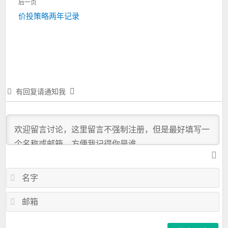
航
后一页
篇：
下
价投策略两年记录
一
篇：
有回复请通知我
名
字
邮
箱