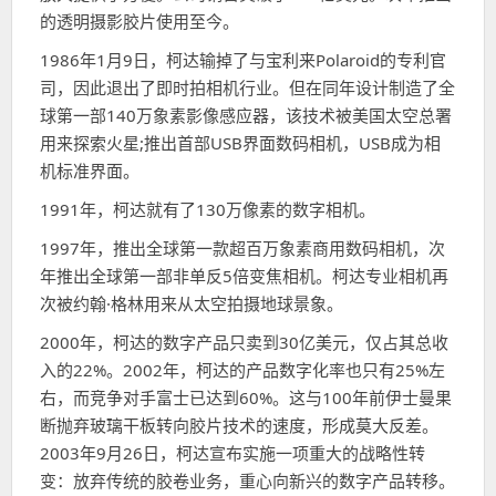
的透明摄影胶片使用至今。
1986年1月9日，柯达输掉了与宝利来Polaroid的专利官
司，因此退出了即时拍相机行业。但在同年设计制造了全
球第一部140万象素影像感应器，该技术被美国太空总署
用来探索火星;推出首部USB界面数码相机，USB成为相
机标准界面。
1991年，柯达就有了130万像素的数字相机。
1997年，推出全球第一款超百万象素商用数码相机，次
年推出全球第一部非单反5倍变焦相机。柯达专业相机再
次被约翰·格林用来从太空拍摄地球景象。
2000年，柯达的数字产品只卖到30亿美元，仅占其总收
入的22%。2002年，柯达的产品数字化率也只有25%左
右，而竞争对手富士已达到60%。这与100年前伊士曼果
断抛弃玻璃干板转向胶片技术的速度，形成莫大反差。
2003年9月26日，柯达宣布实施一项重大的战略性转
变：放弃传统的胶卷业务，重心向新兴的数字产品转移。