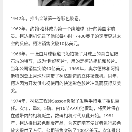
1942年，推出全球第一卷彩色胶卷。
1962年，约翰·格林成为第一个绕地球飞行的美国宇航
员。柯达相机记录了他以每小时17400英里的速度穿过太
空的反应。柯达销售突破10亿美元。
1966年，一张由月球轨道飞船拍摄了月球上的哥白尼陨
石坑的特写，成为“世纪照片”，用的是柯达相机和胶片。
当年公司销售突破40亿美元。1969年，奥尔德林和阿姆
斯特朗登上月球时携带了柯达制造的立体摄像机。同年，
柯达因为开发供电视使用的快速彩色胶片冲洗而获得艾美
奖。
1974年，柯达工程师Sasson负起了发明手持电子相机重
任。次年，重8。5磅、由16节AA电池促动，将照片保存
在磁带内的相机诞生，数码相机时代从此开始。1981
年，柯达推出彩色制版产品，为家庭暗室爱好者进行彩色
放大提供了方便。公司销售突破了100亿美元。次年推出