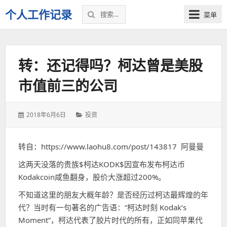
搜
个人工作记录
菜单
索：
转：还记得吗？柯达曾是美股
市值前三的公司
发
分
2018年6月6日
投资
表
类：
于：
转自：https://www.laohu8.com/post/143817 阿曼曼
这两天没落的贵族$柯达KODK$因宣布发布柯达币
Kodakcoin咸鱼翻身，股价大涨超过200%。
不知道这里的朋友大概年龄？是否经历过柯达最辉煌的年
代？当时有一句著名的广告语：“柯达时刻 Kodak’s
Moment”，柯达代表了胶片时代的所有，正如同苹果代