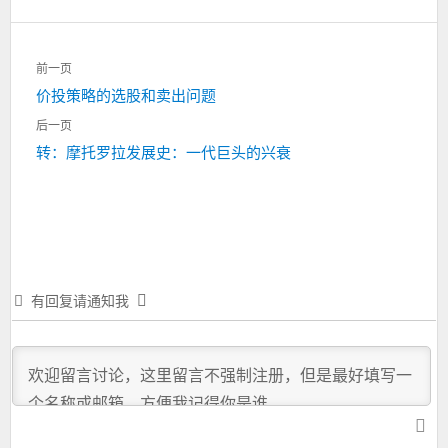
文
前一页
章
上
价投策略的选股和卖出问题
导
一
航
后一页
篇：
下
转：摩托罗拉发展史：一代巨头的兴衰
一
篇：
有回复请通知我