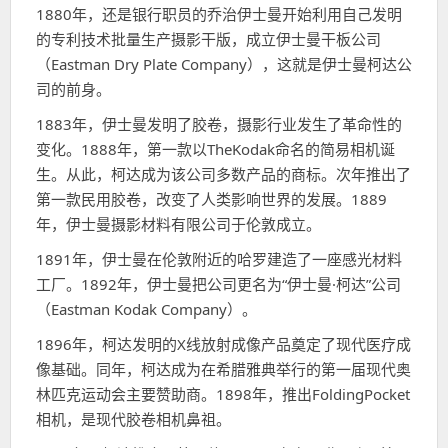
1880年，还是银行职员的乔治伊士曼开始利用自己发明
的专利技术批量生产摄影干版，成立伊士曼干板公司
（Eastman Dry Plate Company），这就是伊士曼柯达公
司的前身。
1883年，伊士曼发明了胶卷，摄影行业发生了革命性的
变化。1888年，第一款以TheKodak命名的简易相机诞
生。从此，柯达成为该公司多数产品的商标。次年推出了
第一款民用胶卷，改变了人类影响世界的发展。1889
年，伊士曼摄影材料有限公司于伦敦成立。
1891年，伊士曼在伦敦附近的哈罗建造了一座感光材料
工厂。1892年，伊士曼把公司更名为“伊士曼·柯达”公司
（Eastman Kodak Company）。
1896年，柯达发明的X线放射成像产品奠定了现代医疗成
像基础。同年，柯达成为在希腊雅典举行的第一届现代奥
林匹克运动会主要赞助商。1898年，推出FoldingPocket
相机，是现代胶卷相机鼻祖。