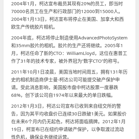
2004年1月，柯达宣布裁员其现有20%的员工，即当时
70000名员工在生产和行政部门的12000到15000人。
2004年1月13日，柯达宣布将停止在美国、加拿大和西
欧生产传统胶片相机。
2004年底，柯达将停止制造使用AdvancedPhotoSystem
和35mm胶片的相机。胶片的生产还将继续。2005年1
月，柯达任命了新的CTO：WilliamLloyd，这位在惠普工
作了31年的技术专家，被外界冠为“数字CTO”的称号。
2011年10月1日凌晨，美国当地时间周五，拥有131年历
史的相机制造商伊士曼-柯达公司可能提交破产保护申
请。受此消息影响，美国股市盘中柯达股票一度暴跌
68%，创下该公司自1974年以来最大的单日跌幅。
2012年1月3日，柯达公司宣布已收到来自纽交所的警
告，因为其平均收盘价已连续30日跌破1美元。如果股价
在未来6个月内仍无起色，柯达将面临摘牌。2012年1月
19日，柯宣布已在纽约申请破产保护，以争取渡过流动
性危机，确保业务继续运营。