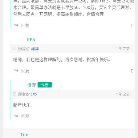
样，提高限额，需要资金或者资产证明；解除非柜，需要证明流
水合理。最简单办法就是卡里放50、100万，买它个灵活理财，
然后去网点，开网银，提高转账额度，合情合理
回复
EKS
回复给
博弈
1 年 之前
嗯嗯，我也是这样理解的，再次感谢，祝新年快乐。
回复
博弈
作者
EKS
回复给
1 年 之前
新年快乐
回复
Tim