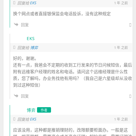
EKS
回复给
1 年 之前
换个网点或者直接银保监会电话投诉，没有这种规定
回复
EKS
回复给
博弈
1 年 之前
好的，谢谢。
还有一点，我爸会不定期的收到工行发来的节日问候短信，最后
附有远维客户经理的姓名和电话。请问这个远维经理是什么性
质，您了解吗，办业务找他有用吗？（我自己是六星级却从没收
到过这种短信）
回复
博弈
作者
EKS
回复给
1 年 之前
应该没用，这种都是推销理财的，改限额要柜面办。一般是这