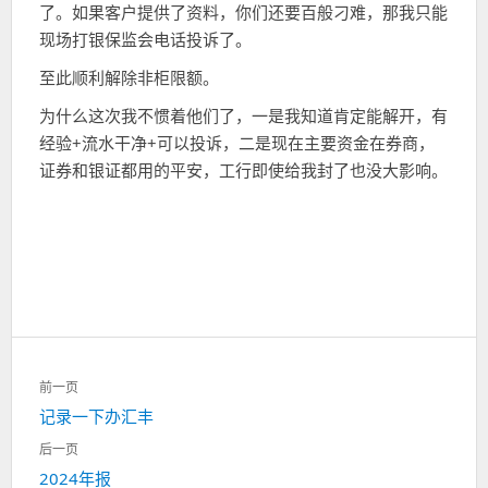
了。如果客户提供了资料，你们还要百般刁难，那我只能
现场打银保监会电话投诉了。
至此顺利解除非柜限额。
为什么这次我不惯着他们了，一是我知道肯定能解开，有
经验+流水干净+可以投诉，二是现在主要资金在券商，
证券和银证都用的平安，工行即使给我封了也没大影响。
文
前一页
章
上
记录一下办汇丰
导
一
航
后一页
篇：
下
2024年报