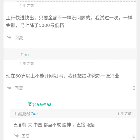
1 年 之前
工行快进快出，只要金额不一样没问题的。我试过一次，一样
金额，马上降了5000最低档
回复
Tim
1 年 之前
现在60岁以上不能开网银吗，我还想给我爸办一张兴业
回复
匿名aa@aa
Tim
回复给
1 年 之前
巴菲特 来 中国 都当不成 股神 ，直接 限额
回复