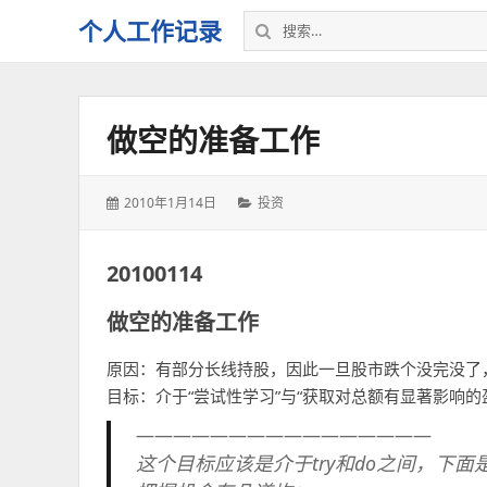
搜
个人工作记录
索：
做空的准备工作
发
分
2010年1月14日
投资
表
类：
于：
20100114
做空的准备工作
原因：有部分长线持股，因此一旦股市跌个没完没了
目标：介于“尝试性学习”与“获取对总额有显著影响的
————————————————
这个目标应该是介于try和do之间，下