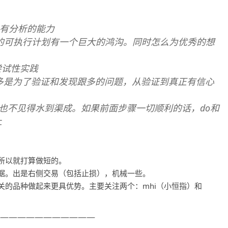
分析，有分析的能力
析到一个具体的可执行计划有一个巨大的鸿沟。同时怎么为优秀的想
划到尝试性实践
 尝试的目的更多是为了验证和发现跟多的问题，从验证到真正有信心
done 万事具备也不见得水到渠成。如果前面步骤一切顺利的话，do和
上
所以就打算做短的。
据。出是右侧交易（包括止损），机械一些。
关的品种做起来更具优势。主要关注两个：mhi（小恒指）和
———————————