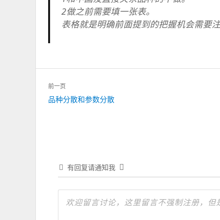
2做之前需要填一张表。
表格就是明确前面提到的把握机会需要
文
前一页
章
上
品种分散和参数分散
导
一
航
篇：
有回复请通知我