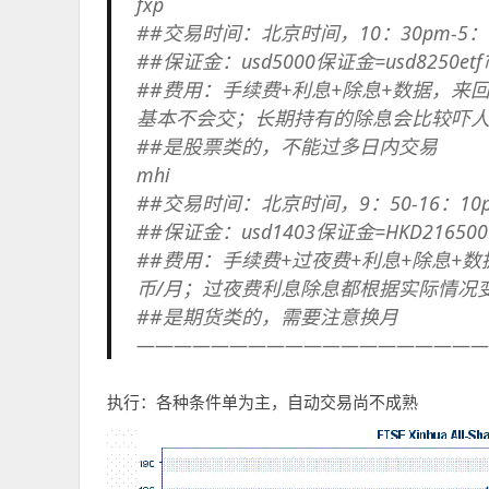
fxp
##交易时间：北京时间，10：30pm-5：
##保证金：usd5000保证金=usd8250etf
##费用：手续费+利息+除息+数据，
基本不会交；长期持有的除息会比较吓
##是股票类的，不能过多日内交易
mhi
##交易时间：北京时间，9：50-16：10
##保证金：usd1403保证金=HKD216500
##费用：手续费+过夜费+利息+除息+
币/月；过夜费利息除息都根据实际情况
##是期货类的，需要注意换月
———————————————————
执行：各种条件单为主，自动交易尚不成熟