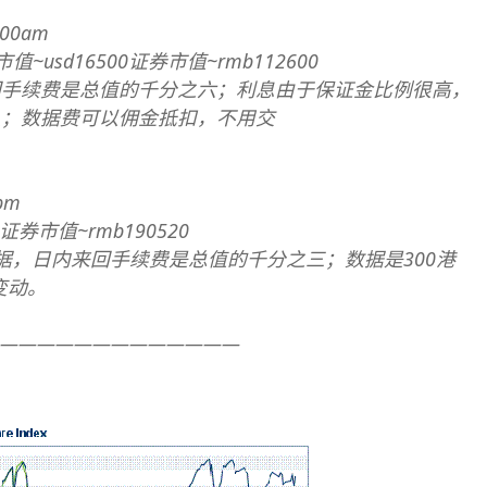
00am
市值~usd16500证券市值~rmb112600
来回手续费是总值的千分之六；利息由于保证金比例很高，
人；数据费可以佣金抵扣，不用交
pm
证券市值~rmb190520
数据，日内来回手续费是总值的千分之三；数据是300港
变动。
—————————————