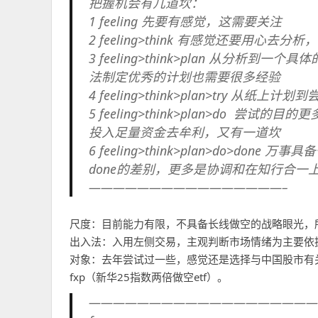
把握机会有几道坎：
1 feeling 先要有感觉，这需要关注
2 feeling>think 有感觉还要用心去
3 feeling>think>plan 从分
法制定优秀的计划也需要很多经验
4 feeling>think>plan>try 从纸上计
5 feeling>think>plan>do
投入足量资金去牟利，又有一道坎
6 feeling>think>plan>do>
done的差别，更多是协调和在知行合一
————————————————–
尺度：目前能力有限，不具备长线做空的战略眼光，
出入法：入用左侧交易，主观判断市场情绪为主要依
对象：去年尝试过一些，感觉还是选择与中国股市有
fxp（新华25指数两倍做空etf）。
———————————————————