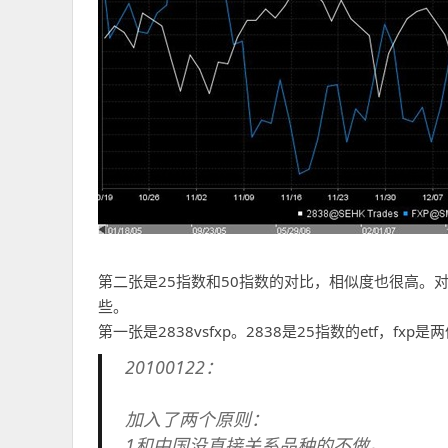
第二张是25指数和50指数的对比，相似度也很高。
些。
第一张是2838vsfxp。2838是25指数的etf，
20100122：
加入了两个原则：
1和中国没直接关系品种的不做。