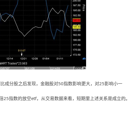
对比成分股之后发现，金融股对50指数影响更大，对25影响小一
fxp是两倍25指数的放空etf，从交易数据来看，短期里上述关系是成立的。